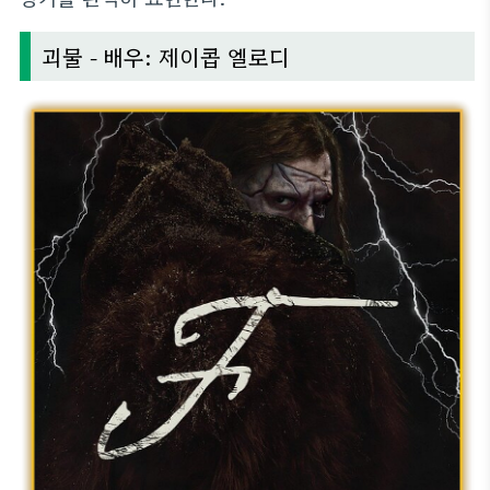
괴물 - 배우: 제이콥 엘로디