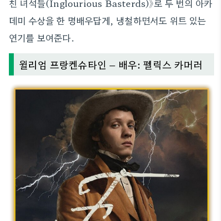
친 녀석들(Inglourious Basterds)》로 두 번의 아카
데미 수상을 한 명배우답게, 냉철하면서도 위트 있는
연기를 보여준다.
윌리엄 프랑켄슈타인 – 배우: 펠릭스 카머러