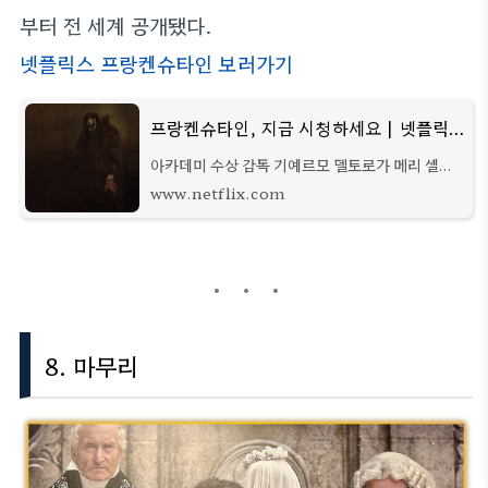
부터 전 세계 공개됐다.
넷플릭스 프랑켄슈타인 보러가기
프랑켄슈타인, 지금 시청하세요 | 넷플릭스 공식 사이트
아카데미 수상 감독 기예르모 델토로가 메리 셸리
의 고전 소설을 새롭게 그려낸다. 천재 과학자와 그
www.netflix.com
의 파괴적인 야망이 불러온 어느 피조물의 이야기.
8. 마무리