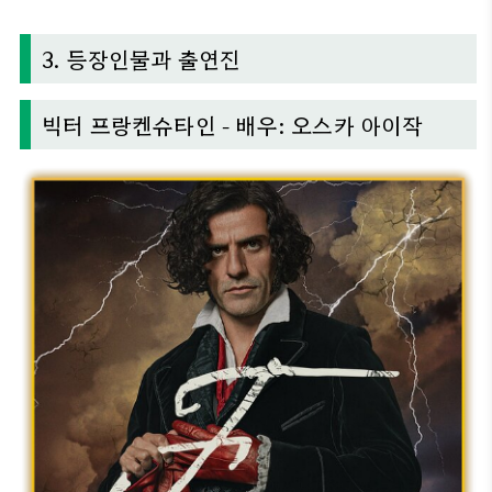
3. 등장인물과 출연진
빅터 프랑켄슈타인 - 배우: 오스카 아이작