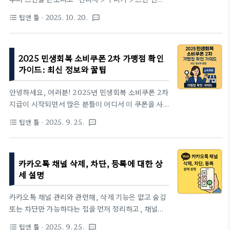
로컬 기기에 저장하지 않도록 설계된 기능입니다. 간
집”에 들어가면 로딩만 계속 돌고 멈춰요. 처음엔 ‘내
단히 말해, '흔적 지우기' 모드라고 이해하시면 쉽습니
팁앤 툴
· 2025. 10. 20.
format_list_bulleted
textsms
가 뭔가 잘못 건드렸나?’ 싶어서 이것저것 다 해봤는
다.🔎 시크릿 모드를 사용하는 주된 이유:개인 정보 보
데, 오늘(10/20)까지도 같은 상태입니다. 전문가 팁
호: 가족이나 친구와 공유하는 공용..
같은 걸 적으려는 게 아니라, 제가 실제로 시도한 것
2025 민생회복 소비쿠폰 2차 가맹점 확인
들, 느낀 점, 지금 할 수 있는 최소한을 남겨 둡니다.
가이드: 최신 정보와 꿀팁
저도 빨리 고쳐졌으면 하는 마음입니다.직접 해본 것
들 – 시간 순■ 10/19 오후 — 첫 시도평소처럼 스킨
안녕하세요, 여러분! 2025년 민생회복 소비쿠폰 2차
편집 열기 → 로딩 스피너만 빙글빙글.잠깐 기다리면
지급이 시작되면서 많은 분들이 어디서 이 쿠폰을 사
열리겠지 하고 커피 한 잔 시간 보냈는데, 그대로였습
용할 수 있는지 궁금해하고 계실 텐데요. 특히, 1차 때
니다.■ 10/19 저녁 — ‘내 환경 문제일 수도 있다’고
팁앤 툴
· 2025. 9. 25.
format_list_bulleted
textsms
사용했던 매장이 2차에서는 제외될 수도 있다는 점 때
생각하고시크릿 모드로 다시 시도(쿠키, 캐시, 확장
문에 꼼꼼한 확인이 필요합니다! 오늘은 민생회복 소
다 빠진..
비쿠폰 2차 가맹점 확인 방법과 유용한 팁을 정리해
카카오톡 채널 삭제, 차단, 등록에 대한 상
드릴게요. 이 글을 읽고 나면 쿠폰 사용이 한결 쉬워질
세 설명
거예요!민생회복 소비쿠폰 2차, 뭐가 달라졌나?민생
회복 소비쿠폰 2차는 지역화폐(지역사랑상품권) 형태
카카오톡 채널 관리와 관련해, 삭제 기능은 없고 숨김
로 지급되며, 2025년 9월 22일부터 10월 31일까지
또는 차단만 가능하다는 점을 먼저 정리하고, 채널에
신청 가능, 지급 후 2025년 11월 30일까지 사용할 수
등록되지 않아 메시지가 안 오는 경우와 등록 방법, 그
있습니다. 1차와 비교해 사용처가 확대되어 읍·면 지
팁앤 툴
· 2025. 9. 25.
format_list_bulleted
textsms