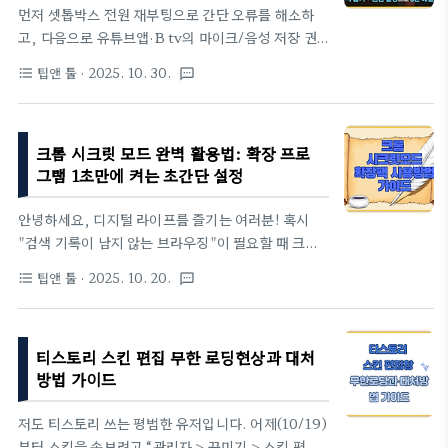
먼저 셋톱박스 전원 재부팅으로 간단 오류를 해소하
장하드 장기 사용의 핵심입니다.그럼에도 불구하고
고, 다음으로 유튜브앱·B tv의 마이크/음성 저장 권
어느 날 갑자기 “포맷해야 합니다” 경고가 뜬다면,이
한을 순서대로 점검하면 대부분 해결됩니다.가장 먼
는 파일시스템 손상이나 하드디스크의 물리적 고장이
팁앤 툴
· 2025. 10. 30.
format_list_bulleted
textsms
저 할 일: 전원 재부팅– 리모컨 전원만 끄는 것이 아니
원인일 가능성이 높습니다.이때는 절대 포맷하지 말
라, 셋톱박스 뒤쪽 노란색 전원 케이블(노란잭)을 분
고, 아래 절차에 따라 차근히 점검해야 ..
리했다가 다시 연결해 재부팅합니다.– B tv 셋톱박스
크롬 시크릿 모드 완벽 활용법: 확장 프로
는 업데이트가 잦아, 재부팅만으로도 일시 오류가 해
그램 1초만에 켜는 초간단 설정
결되는 경우가 많습니다.– “어제까지 잘 됐는데 오늘
만 이상” 같은 증상은 재부팅으로 간단히 해결되는 경
안녕하세요, 디지털 라이프를 즐기는 여러분! 혹시
우가 많습니다.보조 리모컨 음성 인식 먼저 확인– B
"검색 기록이 남지 않는 브라우징"이 필요할 때 크롬
tv 홈 화면에서 음성검색 버튼을 누른 뒤 말해 봅니
시크릿 모드를 사용하시나요? 편리하지만, 중요한 확
다.– 화면에 음성 인식 표시가 뜨고 말한 내용이 인식
팁앤 툴
· 2025. 10. 20.
format_list_bulleted
textsms
장 프로그램이 작동하지 않아 불편했던 경험이 있다
되면, 리모컨(마이크) 자체는 정상입니다.– 이 단계
면, 오늘 이 포스팅이 해답이 될 것입니다.누구나 쉽게
에서 인식이 되면, 문제는 유튜브앱 ..
따라 할 수 있도록 단계별로 구성되었습니다. 지금 바
티스토리 스킨 편집 무한 로딩현상과 대처
로 시크릿 모드와 확장 프로그램의 비밀을 파헤쳐 보
방법 가이드
세요!시크릿 모드(Incognito Mode)란 무엇인가
요?시크릿 모드를 켜는 이유와 활용 사례 시크릿 모드
저도 티스토리 쓰는 평범한 유저입니다. 어제(10/19)
는 구글 크롬 브라우저가 사용자의 탐색 활동 정보를
부터 스킨을 손보려고 “관리자 > 꾸미기 > 스킨 편