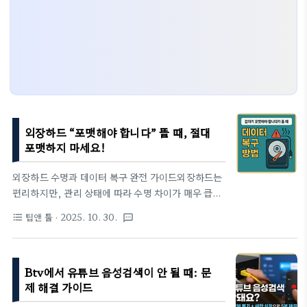
외장하드 “포맷해야 합니다” 뜰 때, 절대
포맷하지 마세요!
외장하드 수명과 데이터 복구 완전 가이드외장하드는
편리하지만, 관리 상태에 따라 수명 차이가 매우 큽니
다.보통 제조사 기준으로는 5년 또는 20,000 ~
팁앤 툴
· 2025. 10. 30.
format_list_bulleted
textsms
30,000시간(약 2.5 ~ 3년 상시 가동 기준) 정도가
평균 수명으로 알려져 있습니다.하지만 전원 차단 없
이 자주 연결·해제하거나, 충격이나 진동이 잦으면 수
Btv에서 유튜브 음성검색이 안 될 때: 문
명이 절반 이하로 줄어듭니다.특히 전원 불안정·케이
제 해결 가이드
블 접촉 불량·발열 환경은 내부 플래터와 헤드에 치명
적 손상을 줄 수 있으므로,이런 요인을 피하는 것이 외