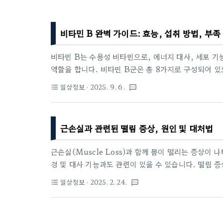
비타민 B 완벽 가이드: 효능, 섭취 방법, 부족
비타민 B는 수용성 비타민으로, 에너지 대사, 세포 기
역할을 합니다. 비타민 B군은 총 8가지로 구성되어 있
아래에서 비타민 B군의 디테일한 설명, 섭취 방법, 효
일상정보
· 2025. 9. 6.
format_list_bulleted
textsms
기능비타민 B군은 다음과 같은 8가지로 나뉩니다. 각 
로 작용하며, 신체의 대사 과정에 필수적입니다.비타민 B
관여하며, 에너지를 생성하는 데 도움을 줍니다. 신경계
근손실과 관련된 떨림 증상, 원인 및 대처법
리베리병(심혈관계 및 신경계 장애), 피로, 집중력 저하
근손실(Muscle Loss)과 함께 몸이 떨리는 증상이
경 및 대사 기능과도 관련이 있을 수 있습니다. 떨림 
르게 이해하고 관리하는 것이 중요합니다.1. 근손실과 
일상정보
· 2025. 2. 24.
format_list_bulleted
textsms
근손실이 진행되면 근력이 저하되고 근육이 피로해지면
있습니다. 특히, 오랜 기간 운동을 쉬거나 영양 부족 
니다.② 단백질 및 영양소 부족단백질, 마그네슘, 칼