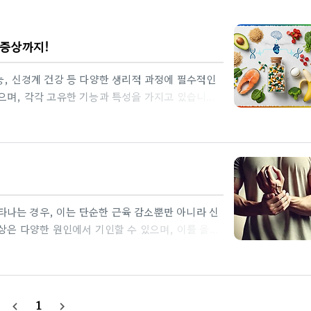
 증상까지!
능, 신경계 건강 등 다양한 생리적 과정에 필수적인
으며, 각각 고유한 기능과 특성을 가지고 있습니다.
과를 자세히 다루겠습니다.1. 비타민 B군의 종류와
비타민은 특정 효소 반응에서 조효소(coenzyme)
1 (티아민, Thiamine) 기능: 탄수화물 대사에
와 근육 기능 유지에 중요합니다.부족 시 증상: 베
, 근육 약화.식품군..
 나타나는 경우, 이는 단순한 근육 감소뿐만 아니라 신
증상은 다양한 원인에서 기인할 수 있으며, 이를 올바
떨림 증상의 주요 원인① 근력 저하 및 근육 피로
서 작은 움직임에도 힘이 부족해 떨림이 발생할 수
상태에서 근육량이 감소하면 이런 증상이 더 두드러집
슘, 전해질 등이 부족하면 근육이 정상적으로 수축하
1
navigate_before
navigate_next