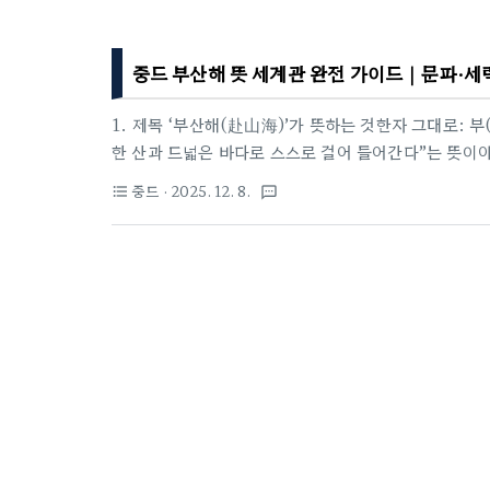
중드 부산해 뜻 세계관 완전 가이드｜문파·세
1. 제목 ‘부산해(赴山海)’가 뜻하는 것한자 그대로: 부(
한 산과 드넓은 바다로 스스로 걸어 들어간다”는 뜻이야
라, 위험과 책임이 기다리는 곳으로 기꺼이 들어가는 
중드
· 2025. 12. 8.
format_list_bulleted
textsms
국경 전장으로,마음을 들고 타인의 운명 속으로.제목이 
큰 무대: 나라·지도·정치가 어떻게 엮였나배경국가: 대
판에서 돌아가. 셋이 서로 밀당하면서 균형을 잡는 구조
과 무림의 정보가 엇갈리는 중심지.선인관(仙人关): 북