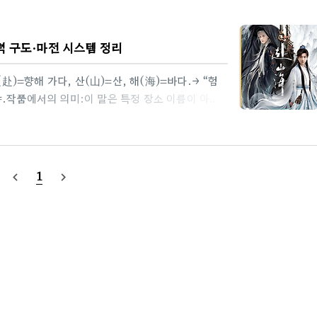
력 구도·마전 시스템 정리
赴)=향해 가다, 산(山)=산, 해(海)=바다.→ “험
.작품에서의 의미:이 말은 특정 장소 이름이 아니
태도를 가리켜.검을 들고 강호(무림)로,깃발을 들고
말하는 건 “그렇게 나아가는 선택” 그 자체이다.2.
희(大熙)궁궐의 정치(황제), 무림, 국경 전쟁이 한
이다.중요 지역금중(锦中): 수도 느낌. 조정(궁궐)
1
navigate_before
navigate_next
쪽 국경 요새. 전쟁이..