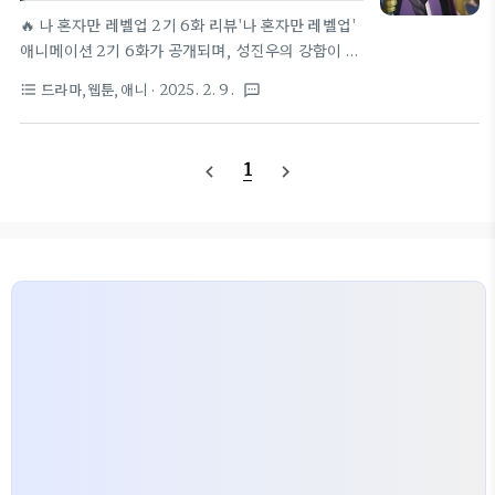
은, 성진우가 단순한 사령관이 아닌 책임 있는 리더로
🔥 나 혼자만 레벨업 2기 6화 리뷰'나 혼자만 레벨업'
성장했음을 보여주는 대목이었다.⚔️ 그림자 장군 ‘베
애니메이션 2기 6화가 공개되며, 성진우의 강함이 본
르’의 등장과 성능이어지는 클라이맥스에서는 거대 개
격적으로 드러나는 장면이 펼쳐졌다. A급 던전에서
드라마,웹툰,애니
· 2025. 2. 9.
format_list_bulleted
textsms
미 여왕을 쓰러뜨리고,그녀의 직속 지휘관인 ‘베르’를
벌어진 사건을 통해 그의 전투력이 처음으로 노출되었
그림자로 소환하는 장면이 그려진다.베..
으며, 그림자 군단의 등장은 앞으로의 전개를 더욱 기
대하게 만들었다.헌터스 길드 2군과 함께 A급 던전에
1
navigate_before
navigate_next
참여하게 된 성진우. 원래는 포터(짐꾼) 역할을 맡았
지만, 예상보다 훨씬 강한 몬스터들이 등장하면서 상
황이 급변했다. 2군 헌터들은 생존이 어려울 정도로
밀렸고, 성진우는 결국 나서게 된다. 특히 보스 몬스터
를 마주하자 그의 승부욕이 발동되었고, 그림자 군단
을 소환해 압도적인 전투를 펼쳤다. 그 와중에 차해인
과 헌터협회 측에서는 성진우라는 수수께끼의 헌터를
추적하고 있었고, 던전 내부로 진입하..