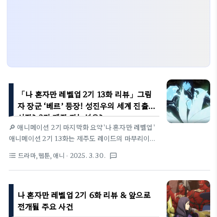
「나 혼자만 레벨업 2기 13화 리뷰」그림
자 장군 ‘베르’ 등장! 성진우의 세계 진출
시작? 3기 제작 가능성은?
🔎 애니메이션 2기 마지막화 요약'나 혼자만 레벨업'
애니메이션 2기 13화는 제주도 레이드의 마무리이자,
성진우의 새로운 전환점을 담은 중요한 회차였다.치
드라마,웹툰,애니
· 2025. 3. 30.
format_list_bulleted
textsms
열한 전투 끝에 힐러가 사망하고, 차혜인마저 생명이
위태로운 상황. 성진우는 사망한 S급 힐러를 그림자로
소환하고, 그의 능력을 이용해 차혜인을 치료하여 생
나 혼자만 레벨업 2기 6화 리뷰 & 앞으로
명을 구한다.치료를 마친 힐러 그림자는 자신의 소임
을 다한 후, 성진우가 인도적 차원에서 소환을 해제한
전개될 주요 사건
다.죽은 자의 능력을 활용하되 존엄을 지키는 이 장면