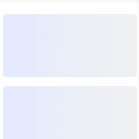
소옥취 예고편 제목: 금소옥취(金昭玉醉)장르: 고장
극, 미스터리, 로맨스각본: 서문소낭자(西门小娘
子), 도도(刀刀), 맥맥어(麦麦鱼)감독: 희자(喜子)
방송일: 2025년 9월 26일편수 분량: 28부작편수분
량: 회당 약 20분제목의 뜻과 배경설정● 제..