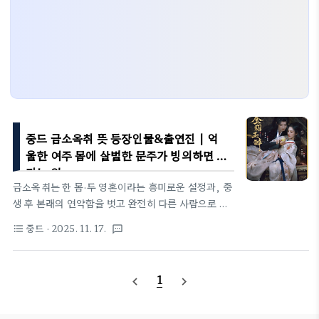
중드 금소옥취 뜻 등장인물&출연진 | 억
울한 여주 몸에 살벌한 문주가 빙의하면 생
기는 일
금소옥취는 한 몸·두 영혼이라는 흥미로운 설정과, 중
생 후 본래의 연약함을 벗고 완전히 다른 사람으로 깨
어나는 반전 캐릭터성이 돋보이는 작품이다. 육소가
중드
· 2025. 11. 17.
format_list_bulleted
textsms
소금옥의 영혼으로 깨어남과 동시에 ‘피해자에서 응징
자’로 변화하는 과정 자체가 시청자에게 사이다을 전
하며, 남주 소인의 집착적이면서도 단단한 감정선이
1
navigate_before
navigate_next
서사에 강한 몰입력을 더한다. 특히 짧은 러닝타임 안
에 배신·음모·중생·복수·금지된 감정까지 빠르게 전개
되는 구조가 지루할 틈 없이 없다.📌 기본정보중문 금