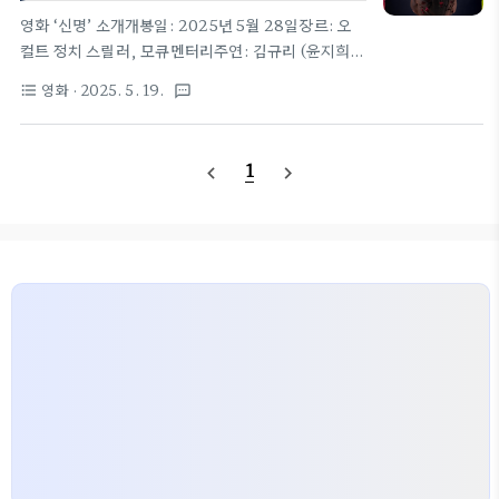
악몽을 꿨고, 특히 마지막 쿠키 영상의 대사를 보고 이
영화 ‘신명’ 소개개봉일: 2025년 5월 28일장르: 오
작품을 선택했다고 말했다."그 쿠키 영상에 나오는 신
컬트 정치 스릴러, 모큐멘터리주연: 김규리 (윤지희
과 대사를 보고, 이 영화를 선택했어요. 그걸 꼭 시민
역), 안내상 (정현수 PD 역), 주성환, 명계남제작사:
영화
· 2025. 5. 19.
format_list_bulleted
textsms
들께 전하고 싶었고, 그래서 대선 전에 개봉되어야 했
열린공감TV감독: 김남균‘신명’은 대한민국 최초의
습니다."김규리는 이 장면이 영화 ..
오컬트와 정치 드라마가 결합된 독특한 장르의 영화
로, 신비로운 힘과 주술을 이용해 권력을 쟁취하려는
1
navigate_before
navigate_next
한 여인의 이야기와 이를 파헤치는 저널리스트들의 치
열한 싸움을 그린다. 영화 제목인 ‘신명’은 일부 인물
의 과거 이름을 연상케 한다는 해석이 나오며 화제를
모았다.주요 내용 영화는 주인공 윤지희(김규리 분)를
중심으로 전개된다. 윤지희는 어린 시절 분신사바를
계기로 주술에 심취하며, 성형과 신분 위조를 통해 과
거를 지우고 새로운 삶을 살아간다. 그녀는 남편을 통
해 정치적 음모의 중심에 서며..