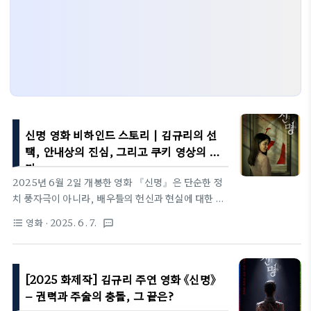
신명 영화 비하인드 스토리 | 김규리의 선
택, 안내상의 진심, 그리고 쿠키 영상의 의
미
2025년 6월 2일 개봉한 영화 『신명』은 단순한 정
치 풍자극이 아니라, 배우들의 헌신과 현실에 대한 울
림이 살아있는 작품이다. 이 글에서는 김규리와 안내
영화
· 2025. 6. 7.
format_list_bulleted
textsms
상의 인터뷰, 그리고 방송에서 공개된 여러 비하인드
이야기들을 바탕으로 『신명』이 가진 의미와 뒷이야
기를 정리해본다.1. 김규리의 출연 결심, 그 시작은
[2025 화제작] 김규리 주연 영화 《신명》
"한 장면"이었다배우 김규리는 『신명』 출연 제안을
받았을 당시, 현실과 너무도 닮은 시나리오에 심리적
– 권력과 주술의 충돌, 그 끝은?
충격을 받았다고 밝혔다. 그녀는 시나리오를 읽은 후