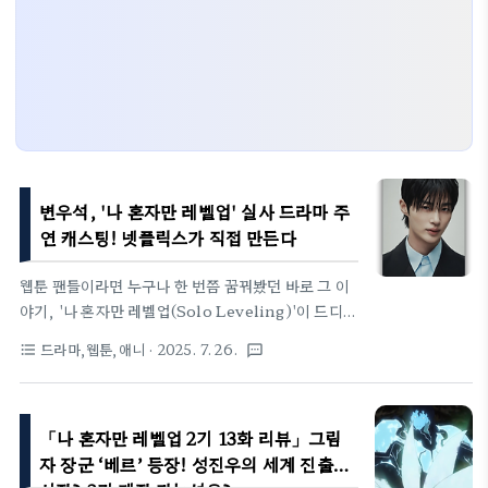
변우석, '나 혼자만 레벨업' 실사 드라마 주
연 캐스팅! 넷플릭스가 직접 만든다
웹툰 팬들이라면 누구나 한 번쯤 꿈꿔봤던 바로 그 이
야기, '나 혼자만 레벨업(Solo Leveling)'이 드디어
넷플릭스 실사 드라마로 제작됩니다. 더욱 놀라운 건,
드라마,웹툰,애니
· 2025. 7. 26.
format_list_bulleted
textsms
이 초대형 프로젝트의 주인공 성진우 역에 배우 변우
석이 캐스팅됐다는 소식입니다.1. '나 혼자만 레벨
업'이란?원작은 추공 작가의 웹소설로 시작해 장성락
「나 혼자만 레벨업 2기 13화 리뷰」그림
작가의 웹툰으로도 전 세계적인 인기를 끌었던 작품입
니다. 평범한 E급 헌터였던 성진우가 '시스템'이라는
자 장군 ‘베르’ 등장! 성진우의 세계 진출
미지의 힘을 얻고 최강의 헌터로 성장하는 과정을 그