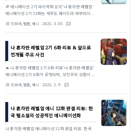
시작? 3기 제작 가능성은?
린 이 작품은, 특유의 박진감 넘치는 전투와 성장 서사
🔎 애니메이션 2기 마지막화 요약'나 혼자만 레벨업'
로 수많은 팬을 확보했습니다. 애니메이션으로도 제
애니메이션 2기 13화는 제주도 레이드의 마무리이자,
작되었으며, 2025년 크런치롤 어워드
성진우의 새로운 전환점을 담은 중요한 회차였다.치
드라마,웹툰,애니
· 2025. 3. 30.
format_list_bulleted
textsms
(Crunchyroll Awards)에서 ‘올해의 애니메이션’,
열한 전투 끝에 힐러가 사망하고, 차혜인마저 생명이
‘최고의 액션’, ‘최고의 캐릭터..
위태로운 상황. 성진우는 사망한 S급 힐러를 그림자로
소환하고, 그의 능력을 이용해 차혜인을 치료하여 생
나 혼자만 레벨업 2기 6화 리뷰 & 앞으로
명을 구한다.치료를 마친 힐러 그림자는 자신의 소임
을 다한 후, 성진우가 인도적 차원에서 소환을 해제한
전개될 주요 사건
다.죽은 자의 능력을 활용하되 존엄을 지키는 이 장면
은, 성진우가 단순한 사령관이 아닌 책임 있는 리더로
🔥 나 혼자만 레벨업 2기 6화 리뷰'나 혼자만 레벨업'
성장했음을 보여주는 대목이었다.⚔️ 그림자 장군 ‘베
애니메이션 2기 6화가 공개되며, 성진우의 강함이 본
르’의 등장과 성능이어지는 클라이맥스에서는 거대 개
격적으로 드러나는 장면이 펼쳐졌다. A급 던전에서
드라마,웹툰,애니
· 2025. 2. 9.
format_list_bulleted
textsms
미 여왕을 쓰러뜨리고,그녀의 직속 지휘관인 ‘베르’를
벌어진 사건을 통해 그의 전투력이 처음으로 노출되었
그림자로 소환하는 장면이 그려진다.베..
으며, 그림자 군단의 등장은 앞으로의 전개를 더욱 기
대하게 만들었다.헌터스 길드 2군과 함께 A급 던전에
나 혼자만 레벨업 애니 12화 완결 리뷰: 한
참여하게 된 성진우. 원래는 포터(짐꾼) 역할을 맡았
지만, 예상보다 훨씬 강한 몬스터들이 등장하면서 상
국 웹소설의 성공적인 애니메이션화
황이 급변했다. 2군 헌터들은 생존이 어려울 정도로
밀렸고, 성진우는 결국 나서게 된다. 특히 보스 몬스터
나 혼자만 레벨업 애니메이션 12화 완결 리뷰. 한국