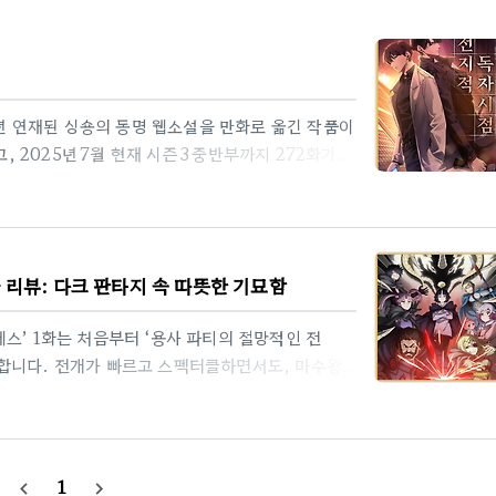
20년 연재된 싱숑의 동명 웹소설을 만화로 옮긴 작품이
, 2025년 7월 현재 시즌 3 중반부까지 272화가
다면?”이라는 메타적 질문과 ‘시나리오 게임’ 구조
했다.2️⃣ 연재 현황매주 수요일 00시(한국 기준)
리즈에서는 ‘선결제’로 최대 4화까지 먼저 감상할
 화요일 23시에 영어·스페인어 등 9개 국어로 제공
 리뷰: 다크 판타지 속 따뜻한 기묘함
..
테스’ 1화는 처음부터 ‘용사 파티의 절망적인 전
합니다. 전개가 빠르고 스펙터클하면서도, 마수왕
혀 예상치 못한 따뜻함과 신선함을 동시에 줍니다.원
입도가 높았습니다. 이후 찾아보니 원작은 이와하라
황(2025‑07‑06 기준) & 애니메이션 대비 포인
47화 7월 9일 예정)50화(매주 월요일 업데이트)
1
navigate_before
navigate_next