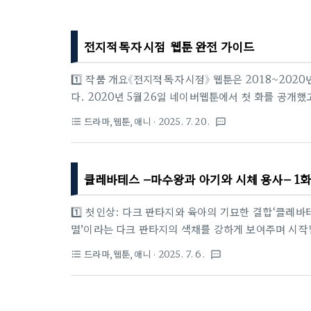
전지적 독자 시점 웹툰 완전 가이드
1️⃣ 작품 개요《전지적 독자 시점》 웹툰은 2018~20
다. 2020년 5월 26일 네이버웹툰에서 첫 화를 공개했고
올라왔다. “내가 완독한 소설 속 세계가 눈앞에 펼쳐진
드라마,웹툰,애니
· 2025. 7. 20.
format_list_bulleted
textsms
를 시각적으로 풀어내면서 출범 첫 달부터 화제성을 확보
네이버웹툰·네이버시리즈에 동시 업로드되며, 네이버시
수 있다. 글로벌 서비스는 LINE WEBTOON을 통해
클레바테스 –마수왕과 아기와 시체 용사– 1화
된다. 시즌 구성은 ▲시즌 1(1 ~ 115화) ▲시즌 2(116 ~
1️⃣ 첫인상: 다크 판타지와 육아의 기묘한 결합‘클레바
멸’이라는 다크 판타지의 색채를 강하게 보여주며 시작
이 적의 아기를 주워 기르게 된다는 설정이 등장해 전
드라마,웹툰,애니
· 2025. 7. 6.
format_list_bulleted
textsms
작을 보지 않고 시청했음에도 전개의 흐름이 깔끔해 몰
유지 작가의 동명 만화(웹툰)이다.2️⃣ 원작 만화 최신 현
트항목일본(연재)한국(정식 서비스)연재 화수146화(1