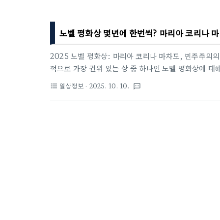
노벨 평화상 몇년에 한번씩? 마리아 코리나 
2025 노벨 평화상: 마리아 코리나 마차도, 민주주의
적으로 가장 권위 있는 상 중 하나인 노벨 평화상에 대해
리아 코리나 마차도(María Corina Machado)
일상정보
· 2025. 10. 10.
format_list_bulleted
textsms
그녀의 업적을 깊이 파헤쳐볼게요. 노벨 평화상이 어떤 
의 위원장과 수상자의 디테일한 프로필까지 블로그 스
노벨 평화상은 스웨덴의 발명가이자 다이너마이트의 창시자
따라 1901년에 처음 시작된 상이에요. 다른 노벨상(물리