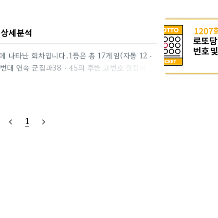
역 상세분석
에 나타난 회차입니다.1등은 총 17게임(자동 12 ·
20번대 연속 군집과38 · 45의 후반 고번호 결합이 당
 17일 추첨)1등 번호 : 10 · 22 · 24 · 27 ·
호(11 ~ 30) 3개→ 고번호(31 ~ 45) 2개특히 22 ·
도 드문 중번호 집중 패턴에 해당합니다.2. 당첨자 수
→ 자동 비중이 높은 회차지만→ 수동 5게임 포..
1
navigate_before
navigate_next