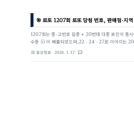
🎯 로또 1207회 로또 당첨 번호, 판매점·지
1207회는 중·고번호 집중 + 20번대 다중 포진이 동시
수동 5) 이 배출되었으며,22 · 24 · 27로 이어지는 
첨 흐름의 핵심이었습니다.1. 이번 주 당첨번호(2026년 01월
일상정보
· 2026. 1. 17.
format_list_bulleted
textsms
38 · 45보너스 번호 : 11→ 저번호(1 ~ 10) 1개→ 중번
24 · 27의 20번대 3개 동시 출현은최근 회차 중에서
· 당첨금 & 구매 방식→ 1등 당첨금은 17억 원대 중반