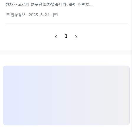
러났습니다.2. 당첨자 수 · 당첨금 & 구매 방식구분인
첨자가 고르게 분포된 회차였습니다. 특히 저번호
원1인당 당첨금비고1등11명26억 1,938만 원자동 9
(1~25) 강세가 뚜렷하게 나타났고, 보너스 번호(35)
일상정보
· 2025. 8. 24.
format_list_bulleted
textsms
/ 수동 2 / 반자동 02등..
는 고번호 영역에서 흐름을 이어갔습니다.1. 이번 주
당첨번호1등 번호 : 2 · 8 · 13 · 16 · 23 · 28보너스
번호 : 35→ 저번호 5개, 고번호 1개(28번) + 보너스
1
navigate_before
navigate_next
35. 확연한 저번호 편중 패턴.2. 당첨자 수 · 당첨금 &
구매 방식구분인원1인당 당첨금비고1등14명약 19억
8,567만 원자동 8 / 수동 4 / 반자동 22등89명약
5,209만 원보너스 포함→ 자동이 여전히 우세했지
만, 수동·반자동도 의미 있는 비중을 차지했습니다.3.
1등 당첨 판매점·지역 상세 (총 14곳)번호지역·시군
구판매점명구매 방식1서울 광..