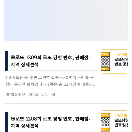
🎯로또 1209회 로또 당첨 번호, 판매점·
지역 상세분석
1209회는 중·후반 고번호 집중 + 30번대 트리플 구
성이 특징인 회차입니다.1등은 총 22게임이 배출되었
고, 자동 비중이 높으면서도 수동·반자동이 함께 섞인
일상정보
· 2026. 2. 1.
format_list_bulleted
textsms
구조를 보였습니다.특히 35 · 37 · 39로 이어지는 30
번대 후반 번호대가 이번 회차 흐름의 핵심이었습니
다.1. 이번 주 당첨번호(2026년 01월 31일 추첨)1등
🎯로또 1208회 로또 당첨 번호, 판매점·
번호 : 2 · 17 · 20 · 35 · 37 · 39보너스 번호 : 24번
호대 구성은 다음과 같습니다.→ 저번호(1 ~ 10) : 1개
지역 상세분석
→ 중번호(11 ~ 30) : 2개→ 고번호(31 ~ 45) : 3개이