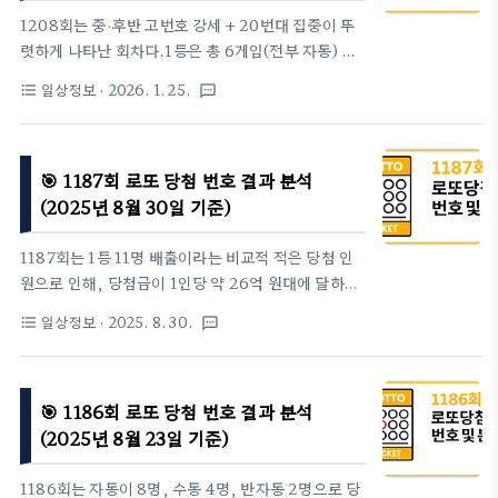
번 회차는 30번대 고번호가 3개 동시 출현하며최근
1208회는 중·후반 고번호 강세 + 20번대 집중이 뚜
회차 중에서도 비교적 강한 후반 집중형 패턴을 형성
렷하게 나타난 회차다.1등은 총 6게임(전부 자동) 으
했습니다.2. 당첨자 수 · 당첨금 & 구매 방식→ 1등 당
로 배출되며,27 · 30 · 36 · 38 · 42로 이어지는 30
일상정보
· 2026. 1. 25.
format_list_bulleted
textsms
첨금은 13..
번대 중심 후반 흐름이 당첨 구조를 주도했다.1. 이번
주 당첨번호 (2026년 01월 24일 추첨)1등 번호 : 6 ·
27 · 30 · 36 · 38 · 42보너스 번호 : 25→ 저번호(1 ~
🎯 1187회 로또 당첨 번호 결과 분석
10) 1개→ 중번호(11 ~ 30) 2개→ 고번호(31 ~ 45) 3
개특히 30 · 36 · 38 · 42는최근 회차 기준에서도 후
(2025년 8월 30일 기준)
반 밀집도가 매우 높은 조합이다.2. 당첨자 수 · 당첨
금 & 구매 방식→ 1등 인원이 6게임으로 매우 적은 회
1187회는 1등 11명 배출이라는 비교적 적은 당첨 인
차→ 그 결과 1인당 50억 원대 고액 당첨금 형성→ 전
원으로 인해, 당첨금이 1인당 약 26억 원대에 달하는
게임 자동이라는 점도 이번 회차의 뚜..
고액 회차였습니다. 자동이 9게임, 수동이 2게임으로
일상정보
· 2025. 8. 30.
format_list_bulleted
textsms
자동 강세가 이어졌습니다. 번호 패턴에서는 30번대
·40번대가 무겁게 출현하면서, 전반적으로 후반 번호
대 집중 현상이 뚜렷했습니다.1. 이번 주 당첨번호1등
🎯 1186회 로또 당첨 번호 결과 분석
번호 : 5 · 13 · 26 · 29 · 37 · 40보너스 번호 : 42→
저번호(1 ~ 25) 2개, 고번호(26 ~ 45) 4개 조합으로
(2025년 8월 23일 기준)
고번호 강세가 두드러졌습니다. 특히 30번대와 40번
대에서 연속적으로 번호가 나오며 ‘후반부 집중’이 드
1186회는 자동이 8명, 수동 4명, 반자동 2명으로 당