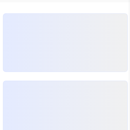
— 아니면 작가 자신일까.🎬 《영야성하(永夜星河)》
기본정보아시아N 영야성하 예고편 제목: 영야성하
(永夜星河)장르: 고전 판타지, 로맨스, 요괴물원작:
《흑연화공략수책(黑莲花攻略手册)》 – 백우적조궁
(白羽摘雕弓)각본: 백금금(白锦锦), 석여원(席如
远..