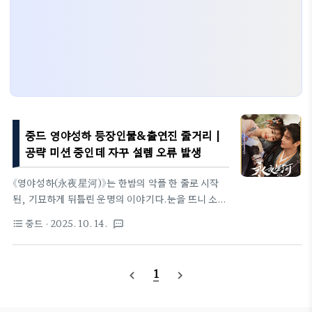
중드 영야성하 등장인물&출연진 줄거리 |
공략 미션 중인데 자꾸 설렘 오류 발생
《영야성하(永夜星河)》는 한밤의 악플 한 줄로 시작
된, 기묘하게 뒤틀린 운명의 이야기다.눈을 뜨니 소설
속 ‘악녀’가 되어버린 여자, 그리고 그녀 앞에 나타난
중드
· 2025. 10. 14.
format_list_bulleted
textsms
차갑고 낯선 남자.시스템은 그녀에게 미션을 내리고,
세상은 정해진 대본처럼 흘러가야 하지만… 어째서인
지 인물들이 각자의 의지로 움직이기 시작한다.현실
1
navigate_before
navigate_next
의 기억을 가진 그녀만이 그 이상함을 알아채고, 세계
의 틈새에서 누군가의 손길을 느낀다.이야기의 결말
이 이미 쓰여 있다면, 그녀가 바꾸려는 것은 운명일까