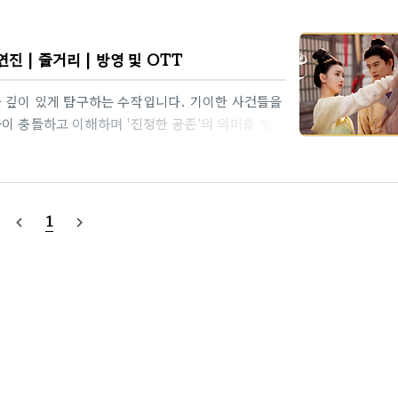
 | 줄거리 | 방영 및 OTT
를 깊이 있게 탐구하는 수작입니다. 기이한 사건들을
이 충돌하고 이해하며 '진정한 공존'의 의미를 찾아
의 성장과 사랑, 그리고 각 요괴들이 품고 있는 슬
 눈을 뗄 수 없는 화려한 영상미와 흡입력 있는 스
각할 거리를 던져주는 작품입니다.무우도 정보
emon Hunter's Romance장르: 로맨스, 판타
1
navigate_before
navigate_next
이 꺼지고, 밤의 장막이 ..