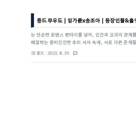
중드 무우도 | 임가륜x송조아 | 등장인물&출연진
는 단순한 로맨스 판타지를 넘어, 인간과 요괴의 관계
해결하는 흥미진진한 추리 서사 속에, 서로 다른 존재들
가는 철학적 메시지가 담겨 있습니다. 매력적인 주인공들
중드
· 2025. 8. 19.
format_list_bulleted
textsms
픈 사연들은 시청자에게 깊은 감동과 여운을 선사합니다.
토리 덕분에, 단순히 시간을 보내는 드라마가 아닌 생
iQIYI 예고편 제목: 무우도(无忧渡)영문 제목: The D
지, 스릴러원작: '반명반매'의 소설 《반하: 달 아래 등불