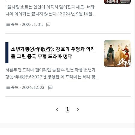
분석!채널차이나TV 예고편 이 드라마는 네 개의 에
"물처럼 흐르는 인연이 아득히 멀어진다 해도, 너와
피소드를 통해 각각의 주요 인물들의 배경과 성장을
나의 이야기는 끝나지 않는다."2024년 9월 14일부
입체적으로 그려냅니다.: 매초풍과 진형풍의 비극적
터 WeTV에서 방영된 "유수초초(流水迢迢)"는 고
중드
· 2025. 1. 31.
format_list_bulleted
textsms
서막 8부작줄거리: 이 에피소드는 '사조영웅전'의 주
장 로맨스와 무협이 결합된 작품으로, 복수와 사랑,
요 악역 중 하나인 매초풍과..
그리고 운명의 흐름에 휩쓸린 사람들의 이야기를 담고
있다. 주연 배우 임가륜(林家伦)과 이란적(李兰迪)은
소년가행(少年歌行): 강호의 우정과 의리
이 작품에서 강렬한 연기 변신을 보여주며, 운명처럼
얽힌 사랑과 복수의 서사를 펼친다.드라마 제목인 "유
를 그린 중국 무협 드라마 명작
수초초"는 '물 흐르듯 아득히 멀다'는 뜻을 담고 있다.
멀리 떠나간 물처럼, 서로를 향한 감정이 흘러가고 있
서론무협 드라마 팬이라면 놓칠 수 없는 작품 소년가
지만 결코 끊어지지 않는 인연을 의미하는 듯하다.📌
행(少年歌行)!2022년 방영된 이 드라마는 북리 황자
드라마 기본 정보🎭 장르: 고장 로맨스, 무협📅 방영
의 은둔 생활과 강호 여정을 중심으로 펼쳐지는 화려
중드
· 2024. 12. 23.
format_list_bulleted
textsms
기간: 2024년 9월 14일 ~🎞️ 회차: 40부작📺 방영
한 액션, 감동적인 우정, 그리고 정의로운 모험을 담
플랫폼: W..
고 있습니다. 뛰어난 연출과 캐릭터들의 성장 서사는
시청자들에게 깊은 여운을 남기며, 무협 장르의 새로
1
navigate_before
navigate_next
운 기준을 제시했습니다. 지금부터 소년가행의 주요
인물과 사건, 그리고 드라마의 매력을 하나씩 살펴보
겠습니다.소년가행의 매력 포인트1. 탄탄한 원작 기반
동명의 인기 소설과 애니메이션을 원작으로 한 드라마