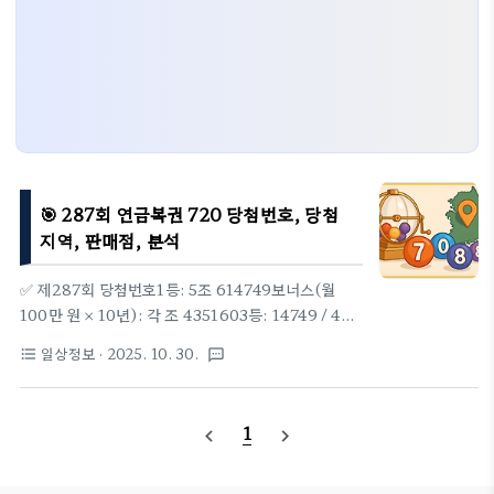
🎯 287회 연금복권 720 당첨번호, 당첨
지역, 판매점, 분석
✅ 제287회 당첨번호1등: 5조 614749보너스(월
100만 원 × 10년): 각 조 4351603등: 14749 / 4등:
4749 / 5등: 749 / 6등: 49 / 7등: 9당첨 매수1등 1
일상정보
· 2025. 10. 30.
format_list_bulleted
textsms
매 · 2등 6매 · 3등 50매 · 4등 632매 · 5등 6,160매
· 6등 60,492매 · 7등 608,342매 · 보너스 5건🏪당
첨지역 · 판매점① 1등 배출점(1건)번호판매점소재
1
navigate_before
navigate_next
지1이마트24 옥천청산점충북 옥천군 청산면 지전길
69 (부영이점)② 2등 배출점(총 6건)번호판매점소
재지1이마트24 옥천청산점충북 옥천군 청산면 지전