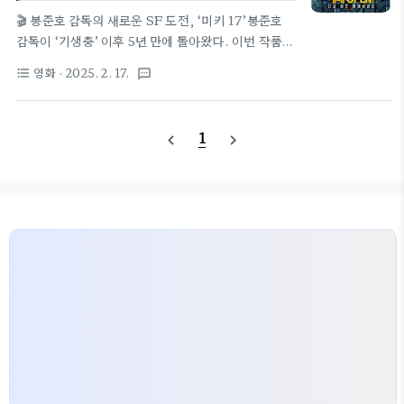
는 메시지는 어떻게 다를까?1️⃣ 디스토피아적 배경:
🎬 봉준호 감독의 새로운 SF 도전, ‘미키 17’봉준호
기차 vs. 얼음 행성요소설국열차미키 17배경기후변
감독이 ‘기생충’ 이후 5년 만에 돌아왔다. 이번 작품은
화로 인해 모든 것이 얼어붙은 지구인간이 정착하려는
그가 처음으로 할리우드와 협업한 대형 SF 프로젝트
영화
· 2025. 2. 17.
format_list_bulleted
textsms
얼음 행성 ‘니플하임’생존 방식기차 안에서 엄격한 계
로, 에드워드 애슈턴(Edward Ashton)의 소설
급 시스템 유지..
『Mickey 7』(2022)을 원작으로 한다.‘미키 17’은
생존을 위해 복제 인간을 활용하는 미래 사회를 배경
1
navigate_before
navigate_next
으로 한 블랙 코미디 SF 장르의 영화다.이번 영화는
로버트 패틴슨(Robert Pattinson)이 주연을 맡았
으며, 마크 러팔로(Mark Ruffalo), 나오미 애키
(Naomi Ackie), 스티븐 연(Steven Yeun), 토니
콜렛(Toni Collette) 등이 출연해 화려한 캐스팅을
자랑한다.또한, 기생충, 설국열차, 옥자 등에서 봉준
호 감독이 다뤘던 사회적 메..