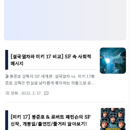
[설국열차와 미키 17 비교] SF 속 사회적
메시지
🎬 봉준호 감독의 SF 세계관: 설국열차 vs. 미키 17봉
준호 감독은 현실을 날카롭게 풍자하는 작품으로 유명
하다. '설국열차'(2013)와 '미키 17'(2025)는 SF 장
영화
· 2025. 2. 17.
format_list_bulleted
textsms
르라는 공통점을 가지면서도, 각기 다른 방식으로 사
회적 메시지를 전달한다.🚆 설국열차는 기후 재난 이
후 인류가 마지막으로 살아남은 ‘기차’라는 폐쇄된 공
[미키 17] 봉준호 & 로버트 패틴슨의 SF
간에서 계급 간 갈등을 그린다.🧬 미키 17은 얼음 행
성을 개척하는 과정에서 ‘복제 인간’이 등장하며, 인간
신작, 개봉일/출연진/줄거리 알아보기!
의 존엄성과 정체성을 탐구한다.과연 두 작품이 전하