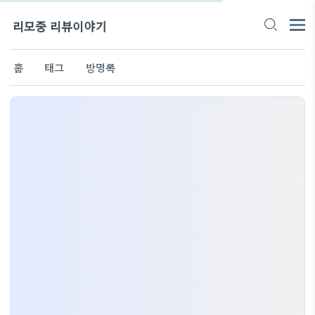
리모중 리뷰이야기
홈
태그
방명록