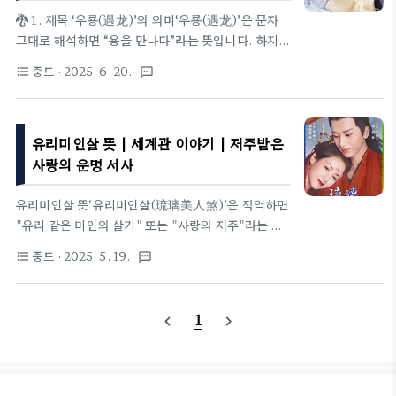
나 예고편 제목: 낙화시절우봉군(落花时节又逢君,
🐉 1. 제목 ‘우룡(遇龙)’의 의미‘우룡(遇龙)’은 문자
Love Never Fails)장르: 고장, 선협, 로맨스원작:
그대로 해석하면 “용을 만나다”라는 뜻입니다. 하지만
소설 《낙화시절우봉군(落花时节又逢君)》 – 촉객(蜀
이 작품에서 ‘용’은 단순한 전설 속 존재가 아니라, 사
중드
· 2025. 6. 20.
format_list_bulleted
textsms
客) 저각본: 요우가(廖宇嘉), 왕다(王达), 풍천(冯
랑과 운명을 상징하는 초월적 존재입니다. 즉, 인간인
茜)감독: 조립군(赵立军), 영영록(英..
여주인공이 각 생에서 용왕을 다시 만나고 사랑에 빠
지게 되는 운명의 고리를 나타냅니다. 주인공 유형은
유리미인살 뜻 | 세계관 이야기 | 저주받은
같은 영혼이지만 기억을 잃은 채 계속 환생하며 용왕
위지용염을 다시 만나게 되며, ‘우룡’은 이 운명적 재
사랑의 운명 서사
회를 상징합니다.🌌 2. 세계관 구조 – 삼계의 질서《우
룡》은 천계, 인간계, 요괴계로 이루어진 ‘삼계’를 배
유리미인살 뜻‘유리미인살(琉璃美人煞)’은 직역하면
경으로 펼쳐집니다.천계: 삼계의 질서를 유지하는 절
"유리 같은 미인의 살기" 또는 "사랑의 저주"라는 뜻
대적 존재들이 머무는 곳으로, 위지용염(용왕), 설천
이에요. 여기서 ‘유리(琉璃)’는 투명하고 아름다운 유
중드
· 2025. 5. 19.
format_list_bulleted
textsms
심(나봉각의 주인), 명격성군(기회주의적인 질서 수
리나 청금석을 의미하며, ‘미인’은 아름다운 사람, ‘살
호자) 등이 활동합..
(煞)’은 저주나 해로운 기운을 가리킵니다. 드라마 제
목으로 쓰일 때는 부정적인 뉘앙스를 줄이기 위해 중
1
navigate_before
navigate_next
국 현지에서 간단히 ‘유리(琉璃)’로 불리기도 했고,
한국에서는 원제 그대로 ‘유리미인살’로 방영됐습니
다. 이 제목은 드라마의 핵심 소재인 저주 받은 사랑과
운명적인 로맨스를 상징하며, 특히 주인공들이 얽힌