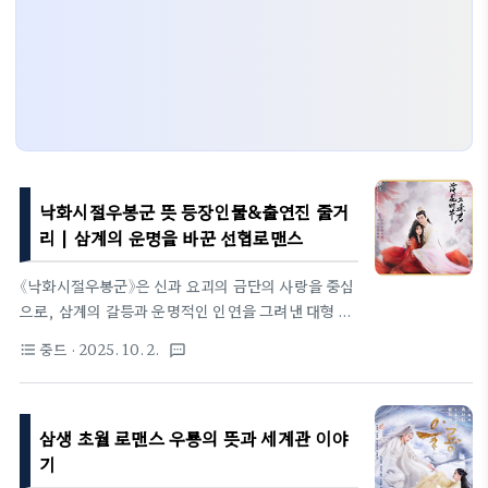
낙화시절우봉군 뜻 등장인물&출연진 줄거
리 | 삼계의 운명을 바꾼 선협로맨스
《낙화시절우봉군》은 신과 요괴의 금단의 사랑을 중심
으로, 삼계의 갈등과 운명적인 인연을 그려낸 대형 판
타지 로맨스입니다. 꽃이 지는 순간에도 다시 피어나
중드
· 2025. 10. 2.
format_list_bulleted
textsms
듯, 한 번 끝난 인연이 윤회와 전생을 넘어 다시 이어
지는 애절한 설정은 시청자에게 강한 몰입감을 줍니
다. 화려한 세계관과 매력적인 캐릭터들이 얽히며, 로
삼생 초월 로맨스 우룡의 뜻과 세계관 이야
맨스뿐 아니라 권력 다툼, 삼계 전쟁, 금기와 선택이
라는 굵직한 줄거리가 기다리고 있어 앞으로의 전개에
기
대한 기대감을 한껏 높여줍니다.기본 정보채널 차이