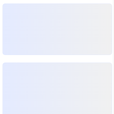
비극적이고 애절한 사랑 이야기를 암시합니다.세계관
이야기‘유리미인살’의 세계관은 천계(신선들의 세
계), 요마계(요괴와 마족의 세계), 인간계라는 세 개
의 세계가 공존하는 판타지 무협 설정이..