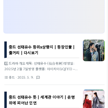
중드 선태유수 등위x상함지 | 등장인물 |
줄거리 | 다시보기
1️⃣ 드라마 개요제목: 선태유수 (仙台有树)방영일:
2025년 2월 7일방영 플랫폼: 아이치이(iQIYI) –
'연애극장' 섹션원작: 광상가광(狂上加狂)의 동명 소
중드
· 2025. 5. 9.
format_list_bulleted
textsms
설감독: 윤도(尹涛) – 대표작 《장풍도》《소년가행》극
본: 유방(刘芳) – 대표작 《연화루》《대당영요》2️⃣ 선
태유수 뜻과 세계관 이야기중드 선태유수 뜻 | 세계관
중드 선태유수 뜻 | 세계관 이야기 | 운명
이야기 | 운명 위에 피어난 인연 중드 선태유수 뜻 | 세
계관 이야기 | 운명 위에 피어난 인연📌 제목 의미: '선
위에 피어난 인연
태유수(仙台有树)'란 무엇인가?《선태유수》는 중국