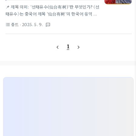
어 제목 '仙台有树'의 한국어 음역 표기이며, 한자를
📌 제목 의미: '선태유수(仙台有树)'란 무엇인가?《선
해석하면 다음과 같다:仙(선): 신선, 인간의 경계를
태유수》는 중국어 제목 '仙台有树'의 한국어 음역 표
넘어선 초월적 존wordtobus.com 3️⃣등장인물 및
기이며, 한자를 해석하면 다음과 같다:仙(선): 신선,
중드
· 2025. 5. 9.
format_list_bulleted
textsms
배우 정보소이수(苏易水)-배우: 등위(邓为)🔹인물 ..
인간의 경계를 넘어선 초월적 존재台(태): 별 태, 또는
신성한 무대. 하늘의 별자리나 제단처럼 신비롭고 운
명적인 장소를 의미有(유): 있다树(수): 나무. 생명,
1
navigate_before
navigate_next
윤회, 기억의 상징▶ 따라서 '仙台有树'는 "신선한 별
자리(또는 하늘의 무대)에 나무가 있다"는 의미로, 드
라마 내에서 운명적 만남, 전생과 윤회, 성장과 구원
의 공간을 상징한다.특히 이 '나무'는 극중 전생을 가
능하게 하는 '전생수(转生树)'와 연결되며, 운명의 매
개체이자 재회를 가능하게 하는 생명의 상징으로 작용
한다.🎭 장르와 테마: 사제 로맨스에 담긴 윤회의 서
사《선태유수》는..