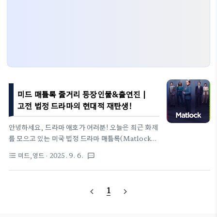
미드 매틀록 줄거리 등장인물&출연진 |
고전 법정 드라마의 현대적 재탄생!
안녕하세요, 드라마 애호가 여러분! 오늘은 최근 화제
를 모으고 있는 미국 법정 드라마 매틀록(Matlock)
의 리부트 버전을 소개해보려 해요. 1980~90년대
미드,영드
· 2025. 9. 6.
format_list_bulleted
textsms
고전 원작을 현대적으로 재해석한 이 시리즈는, 베테
랑 배우 캐시 베이츠의 열연과 날카로운 스토리로 큰
인기를 끌고 있답니다. 제가 최근 조사한 내용을 바탕
1
navigate_before
navigate_next
으로, 시리즈의 개요부터 주요 인물, 제목의 유래, 그
리고 시즌별 내용까지 다양한 각도에서 풀어볼게요.
매틀록은 어떤 드라마일까? – 기본 소개와 배경'매틀