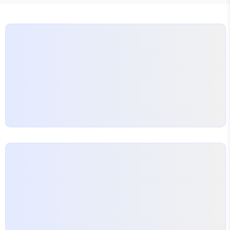
록'이라는 제목은 원작 시리즈에서 유래했어요. 원래
1986~1995년 드라마는 앤디 그리피스(Andy
Griffith)가 연기한 벤 매틀록(Ben Matlock)이라
는 변호사의 이름을 따왔죠. 벤은 조지아주에서 날카
로운 변호 기술로 사건을 해..