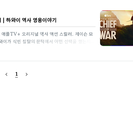
리 | 하와이 역사 영웅이야기
 애플TV+ 오리지널 역사 액션 스릴러. 제이슨 모
와이가 식민 침탈의 문턱에서 어떤 선택을 했는지,
점이 되었는지를 파고든다. 웅장한 자연의 스케일,
o Hawaiʻi)의 대규모 사용이 만드는 현장감이 포
첫 공개(2화 동시), 이후 매주 금요일 1편씩 공개(
티빙 애플TV+ 브랜드관)편성: 총 9부작 · 회당 약
1
navigate_before
navigate_next