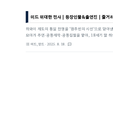
미드 위대한 전사 | 등장인물&출연진 | 줄거
하와이 제도의 통일 전쟁을 ‘원주민의 시선’으로 담아낸
모아가 주연·공동제작·공동집필을 맡아, 18세기 말 하
그리고 한 전사 ‘카이아나’의 삶이 어떻게 역사의 분기
미드,영드
· 2025. 8. 18.
format_list_bulleted
textsms
본토 사극 못지않은 전투 연출, 그리고 하와이어(ʻŌlel
인트.정보위대한 전사 예고편 공개: 2025년 8월 1일 
~ 9월 19일)플랫폼: 애플TV+ (국내: 애플TV+ / 
45 ~ 51분 · 청불제작: Fifth Season, Cher..