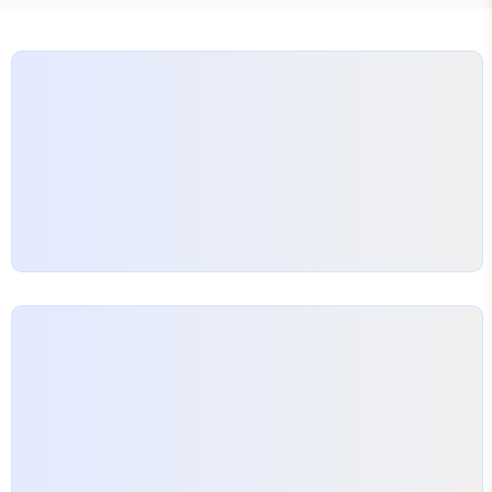
구합니다.기본 정보넷플릭스 괴물 에드 게인 이야기
예고편괴물 에드 게인 이야기 메인 예고편 제목: 괴물
에드 게인 이야기 (monster the ed gein story)
장르: 전기 범죄 드라마, 호러원작: 에드 게인의 실제
사건 (트루 크라임 기반)..