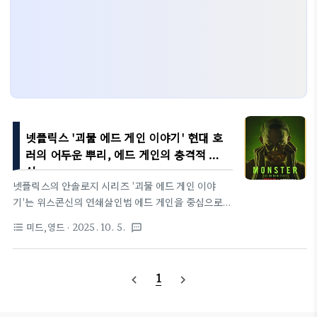
넷플릭스 '괴물 에드 게인 이야기' 현대 호
러의 어두운 뿌리, 에드 게인의 충격적 진
실
넷플릭스의 안솔로지 시리즈 '괴물 에드 게인 이야
기'는 위스콘신의 연쇄살인범 에드 게인을 중심으로,
그의 범죄가 싸이코, 텍사스 전기톱 대학살, 양들의
미드,영드
· 2025. 10. 5.
format_list_bulleted
textsms
침묵 같은 호러 영화의 청사진이 된 과정을 그립니다.
라이언 머피와 이안 브레넌의 작품은 가족 트라우마와
사회적 고립이 괴물을 만드는 과정을 섬뜩하게 조명하
1
navigate_before
navigate_next
며, 그래픽한 공포와 심리적 깊이로 시청자를 사로잡
습니다. 튜덤 기사에서 강조하듯, 이 시리즈는 "괴물
은 사회가 만든다"는 메시지로 현대 호러의 뿌리를 탐