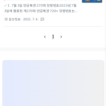
리)를 자릿수별로 분리해 0~9 출현 빈도를 집계했습
✅ 1. 7월 3일 연금복권 270회 당첨번호2025년 7월
니다.🔹 분석 범위: 제1회 ~ 제271회 (총 271회)🔸
3일에 발표된 제270회 연금복권 720+ 당첨번호는
분석 결과 요약자릿수최다 출현 숫자d1 (첫째)4d2
다음과 같습니다:1등: 4조 593142번보너스: 각 조
일상정보
· 2025. 7. 4.
format_list_bulleted
textsms
(둘째)4d3 (셋째)3, 4d4 ..
721750번3등: 931424등: 31425등: 1426등:
427등: 2이번 회차에서는 1등 당첨자가 없었으며,
번호만 추첨된 회차입니다.🏪 1등 당첨 판매점이번 회
1
navigate_before
navigate_next
차는 1등 당첨자가 없어 별도의 판매점 정보가 없습니
다.📊 2. 1등 번호 분석: 자릿수별 숫자 분포이번엔 1
회차부터 270회차까지 누적된 1등 당첨 데이터를 기
반으로 분석을 진행했습니다. 1등 번호(조 제외 6자
리)의 각 자리를 분리해, 자릿수별 출현 빈도를 확인
했습니다.🔹 분석 범위: 제1회 ~ 제270회총 270회
차의 1등 번호 데이터를 기준번호의 6자리를 자..