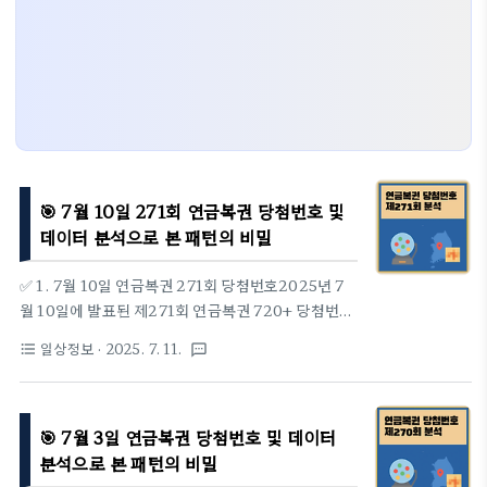
🎯 7월 10일 271회 연금복권 당첨번호 및
데이터 분석으로 본 패턴의 비밀
✅ 1. 7월 10일 연금복권 271회 당첨번호2025년 7
월 10일에 발표된 제271회 연금복권 720+ 당첨번호
는 다음과 같습니다.1등: 3조 887155번보너스: 각
일상정보
· 2025. 7. 11.
format_list_bulleted
textsms
조 438414번3등: 871554등: 71555등: 1556등:
557등: 5이번 회차에서도 1등‧2등 당첨자는 배출되
지 않았습니다—두 주 연속입니다.🏪 1등 당첨 판매
🎯 7월 3일 연금복권 당첨번호 및 데이터
점이번 회차는 1등·2등 당첨자가 없어 판매점 정보가
없습니다.📊 2. 1등 번호 분석: 자릿수별 숫자 분포1
분석으로 본 패턴의 비밀
회차부터 271회차까지 누적된 1등 번호(조 제외 6자