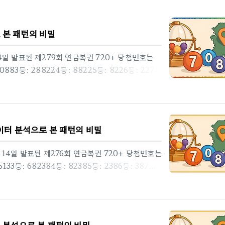
 본 패턴의 비밀
월 4일 발표된 제279회 연금복권 720+ 당첨번호는
883등: 288224등: 88225등: 8226등: 227
조회 결과 없음 (이번 회차 1등 당첨자 없음).🏪 2등
행복권(dhlottery.co.kr)이번 회차의 고액
 2. 1등 번호 분석: 자릿수별 숫자 분포🔹 분석
6자리)를 자릿수(d1 ~ d6)로 분리해 각 숫자(0 ~
데이터 분석으로 본 패턴의 비밀
월 14일 발표된 제276회 연금복권 720+ 당첨번호는
33등: 682384등: 82385등: 2386등: 387등:
판매점소재지1청당복권나라충남 천안시 동남구 남부대로
복권(dhlottery.co.kr)🏪 2등 배출점 (총 8
부대로 374-8 (청당동, 태경빌딩) 1층2청당복
 태경빌딩) 1층3청당복권나라충남 천안시 동남구 남
터 분석으로 본 패턴의 비밀