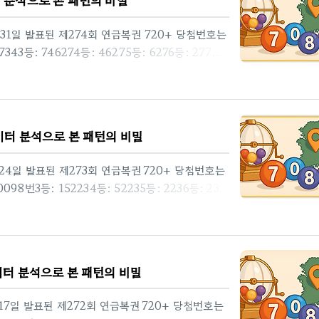
월 31일 발표된 제274회 연금복권 720+ 당첨번호는
43등: 746274등: 46275등: 6276등: 277등:
매점소재지1다온24시제주특별자치도 제주시 일주동로
ery.co.kr)🏪 2등 배출점 (총 8건)번호판매점
시제주 제주시 일주동로 2043다온24시제주 제주
2045인터넷 복권판매사이트동행복권
데이터 분석으로 본 패턴의 비밀
dhlo..
월 24일 발표된 제273회 연금복권 720+ 당첨번호는
98번3등: 152234등: 52235등: 2236등: 237
판매점소재지1현대25시편의점경기도 파주시 조리읍 봉천
ttery.co.kr) 🏪 2등 배출점 (총 8건)번호판
 33‑12현대25시편의점경기도 파주시 조리읍 봉
로 33‑14현대25시편의점경기도 파주시 조리읍 봉
데이터 분석으로 본 패턴의 비밀
월 17일 발표된 제272회 연금복권 720+ 당첨번호는