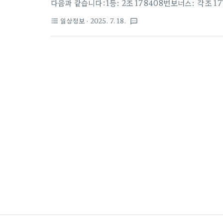
다음과 같습니다:1등: 2조 178408번보너스: 각 조 177
087등: 81등 당첨자 1명, 2등 4명 / 모든 1 등 ·
일상정보
· 2025. 7. 18.
format_list_bulleted
textsms
다.🏪 1등·2등 배출점등위판매점소재지1등인터넷 복권판
넷 복권판매사이트 × 4동행복권(dhlottery.co.kr)
위: 제1회 ~ 제272회 (총 272회)1등 번호(조 제외 6자
출현 ..