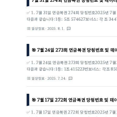
부대로 374-8 (청당동, 태경빌딩)..
✅ 1. 7월 31일 연금복권 274회 당첨번호2025년 7
다음과 같습니다:1등: 5조 574627보너스: 각 조 34473
71등 당첨자 2명, 2등 8명🏪 1등 배출점번호판
일상정보
· 2025. 8. 1.
format_list_bulleted
textsms
204 (화북일동)2인터넷 복권판매사이트동행복권(dhlott
소재지1다온24시제주 제주시 일주동로 2042다온24
시 일주동로 2044다온24시제주 제주시 일주동로 
🎯 7월 24일 273회 연금복권 당첨번호 및 
(dhlottery.co.kr)6인터넷 복권판매사이트동행복권(
✅ 1. 7월 24일 연금복권 273회 당첨번호2025년 7
다음과 같습니다:1등: 1조 415223번보너스: 각 조 8500
등: 31등 당첨자 2명 / 2등 8명🏪 1등 배출점 
일상정보
· 2025. 7. 24.
format_list_bulleted
textsms
로 33‑1 (봉일천리)2인터넷 복권판매사이트동행복권(dhlo
매점소재지1현대25시편의점경기도 파주시 조리읍 봉천로
천로 33‑13현대25시편의점경기도 파주시 조리읍 봉천
🎯 7월 17일 272회 연금복권 당첨번호 및 
천로 33‑15인터넷 복권판매사이트동행복권..
✅ 1. 7월 17일 연금복권 272회 당첨번호2025년 7