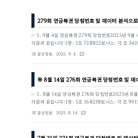
279회 연금복권 당첨번호 및 데이터 분석으로
✅ 1. 9월 4일 연금복권 279회 당첨번호2025년 9
다음과 같습니다:1등: 1조 728822보너스: 각 조 3400
등: 21등 당첨자 0명, 2등 당첨자 1명.🏪 1등 배출점
일상정보
· 2025. 9. 4.
format_list_bulleted
textsms
배출점 (총 1건)번호판매점소재지1인터넷 복권판매사이트동
당첨(2등)은 온라인(동행복권)에서만 배출되었습니다.📊
범위: 제1회 ~ 제279회 (총 279회)1등 번호(조 제외 
🎯 8월 14일 276회 연금복권 당첨번호 및 
9)의 출현 빈도를..
✅ 1. 8월 14일 연금복권 276회 당첨번호2025년 8
다음과 같습니다:1등: 5조 168238보너스: 각 조 99151
81등 당첨자 2명, 2등 8명.🏪 1등 배출점 번호
일상정보
· 2025. 8. 14.
format_list_bulleted
textsms
374-8 (청당동, 태경빌딩) 1층2인터넷 복권판매사이트동행
건)번호판매점소새지1청당복권나라충남 천안시 동남구 남
권나라충남 천안시 동남구 남부대로 374-8 (청당동,
7월 31일 274회 연금복권 당첨번호 및 데이