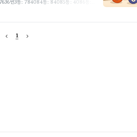
636번3등: 784084등: 84085등: 4086등:
 2 등은 온라인 구매(동행복권 사이트) 에서 배출되었습니
매사이트동행복권(dhlottery.co.kr)2등인터
 2. 1등 번호 분석: 자릿수별 숫자 분포🔹 분석 범
리)를 자릿수(d1 ~ d6)로 분리, 각 숫자(0 ~ 9)
1
navigate_before
navigate_next