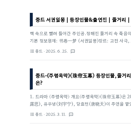
중드 서권일몽 | 등장인물&출연진 | 줄거리 
책 속으로 빨려 들어간 주인공.정해진 줄거리 속 죽음의
기본 정보원제: 书卷一梦 (서권일몽)장르: 고전 사극,
치이(爱奇艺) 독점방영일: 2025년 6월 26일 첫 방송
중드
· 2025. 6. 25.
format_list_bulleted
textsms
아이치이 공동 제작감독: 곽호(郭虎)각본: 임장류(任庄
녕, 축서단, 왕이륜, 왕우석 등2. 제목의 뜻과 세계
명 서권일몽 뜻과 세계관이야기 | 책속에 갇힌 운명1. 
중드-《주렴옥막》(珠帘玉幕) 등장인물,줄거리 &
(서권일몽)》은 문자 그대로 풀이하면 '책 한 권 속의 꿈
은?
1. 드라마 《주렴옥막》 개요《주렴옥막》(珠帘玉幕)은 
露思), 유우녕(刘宇宁), 당효천(唐晓天)이 주연을 맡았
(Netflix), 티빙(TVING), 중화TV 등에서 방
중드
· 2025. 3. 11.
format_list_bulleted
textsms
의 상인이 되는 단오의 파란만장한 성장 스토리를 중심
있게 다루었다.2. 제목의 뜻《주렴옥막》(珠帘玉幕)은 