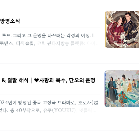
| 방영소식
 루프.그리고 그 운명을 바꾸려는 각성의 여정.1.
 로맨스, 타임슬립, 코믹 판타지방송 플랫폼: 아이
회차: 총 38부작 (회당 약 45분)제작사: 닝멍영업,
柳), 하락특(夏洛特)주요 출연진: 이일동, 류우
관이야기서권일몽 뜻과 세계관이야기 | 책속에 갇힌 운
제목의 의미: '책 속의 꿈, 각성의 서사'《书卷一梦
 결말 해석 | ❤️사랑과 복수, 단오의 운명
'이라는 뜻을 지..
2024년에 방영된 중국 고장극 드라마로, 조로사(赵
다. 총 40부작으로, 유쿠(YOUKU), 넷플릭스
영되었다. 드라마는 진주를 채취하는 노예에서 당대 최고
으로, 사랑과 복수, 그리고 인간관계의 갈등을 깊이
‘진주로 만든 발과 옥으로 만든 휘장’을 의미하며,