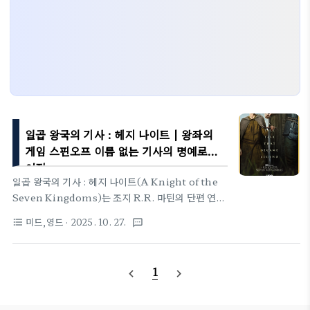
일곱 왕국의 기사 : 헤지 나이트 | 왕좌의
게임 스핀오프 이름 없는 기사의 명예로운
여정
일곱 왕국의 기사 : 헤지 나이트(A Knight of the
Seven Kingdoms)는 조지 R.R. 마틴의 단편 연작
『 Tales of Dunk and Egg 』를 원작으로 한 새로
미드,영드
· 2025. 10. 27.
format_list_bulleted
textsms
운 미드로, 거대한 전쟁과 음모가 아닌 ‘작은 기사’의
인간적인 여정을 중심에 둔 작품이다. 웨스테로스 대
륙의 과거를 배경으로, 이름 없는 떠돌이기사(hedge
1
navigate_before
navigate_next
knight)가 명예와 정의를 향해 나아가는 이야기는
왕좌의 게임의 장대한 서사 속에서도 잊히기 쉬운 ‘기
사도의 본질’을 되새기게 만든다. 정치보다 인간의 신