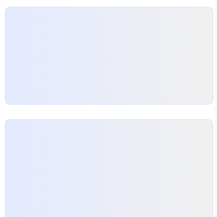
(耳根)출생 : 1987년, 중국 쓰촨성.데뷔 : 2009년
《선역(仙逆)》대표작 : 《선역》, 《구마(求魔)》, 《아욕
봉천(我欲封天)》, 《일념영원(..