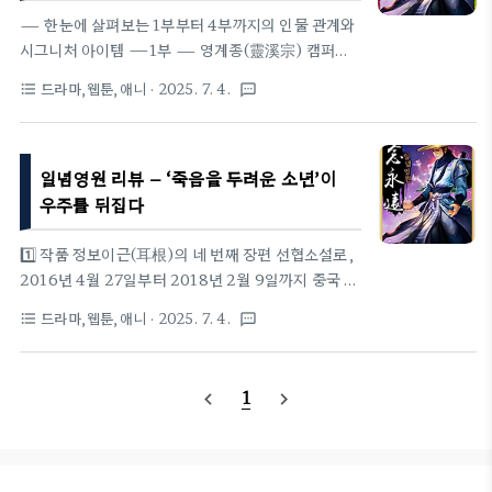
1화~160화 (2025‑07‑20 기준)1~154화: 로그인만
— 한눈에 살펴보는 1부부터 4부까지의 인물 관계와
하면 무료 + 한국어 자막 지원155 ~ 160화: VIP 전
시그니처 아이템 —1부 — 영계종(靈溪宗) 캠퍼스
용, 161 ~ 165화 순차 업데이트 예정러닝타임: 회차
시대등장인물백소준(白小純) : 오래 살고 싶다는 집
드라마,웹툰,애니
· 2025. 7. 4.
format_list_bulleted
textsms
당 17~20분 | 720p(무료) ~ 4K..
념 하나로 영계종에 들어온 초짜 수련생입니다.장대
우(張大牛) : ‘빅 패티’라 불리는 든든한 친구로, 먹을
것에 진심이지만 의리도 각별합니다.후소미(侯小美)
일념영원 리뷰 – ‘죽음을 두려운 소년’이
: 향운봉의 분위기 메이커로, 백소준과 ‘치킨 절도
단’을 만들어 사고를 칩니다.두릉비(杜凌菲) : 뛰어난
우주를 뒤집다
재능과 품위를 겸비한 신입생으로, 백소준의 첫 설렘
을 자극합니다.이청후(李青候) : 백소준을 종문에 추
1️⃣ 작품 정보이근(耳根)의 네 번째 장편 선협소설로,
천한 스승 겸 보호자입니다.정원동(鄭遠東) : 영계종
2016년 4월 27일부터 2018년 2월 9일까지 중국 치
종주로, 북안봉·남안봉 갈등을 중재하는 인자한 어른
댠중원왕(Qidian)에 1,314장 연재되었다. 총 분량
드라마,웹툰,애니
· 2025. 7. 4.
format_list_bulleted
textsms
입니다.북한렬(北寒烈) : 북안봉의 천재 수련생으로,
은 약 380만 자이며, 국내에는 판오름이 네이버 시리
초반 라이벌 포지션을 담당합니다.백소준..
즈에 1,004화(단행본 40권)로 완간했다. 애니메이
션은 텐센트×스튜디오 B.C.May가 제작해 2021년
1
navigate_before
navigate_next
1기(52화)‧2022년 2기‧2024~2025년 3기가 순차
공개되며 누적 조회수 10억 뷰를 돌파했다. 2016년
‘포브스 중국 원작문학 리스트’ 3위에 오르며 상업성
과 작품성을 동시에 인정받았다.2️⃣ 작가 소개 – 이근