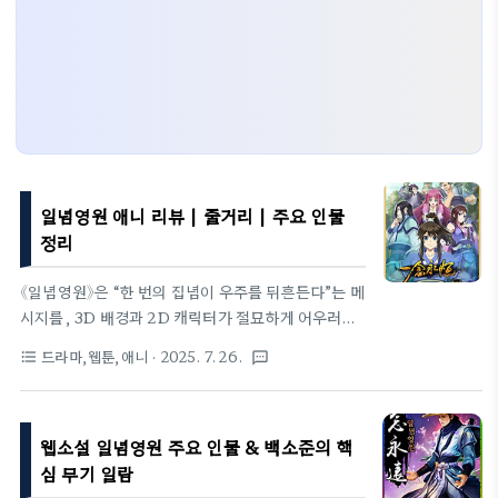
일념영원 애니 리뷰 | 줄거리 | 주요 인물
정리
《일념영원》은 “한 번의 집념이 우주를 뒤흔든다”는 메
시지를, 3D 배경과 2D 캐릭터가 절묘하게 어우러진
영상미로 보여 줍니다. 코믹과 눈물이 롤러코스터처
드라마,웹툰,애니
· 2025. 7. 26.
format_list_bulleted
textsms
럼 이어져 한 화도 지루할 틈이 없고, 주인공 백소준의
사고뭉치 활약은 매 장면을 예측 불가하게 만듭니다.
보는 내내 ‘웃다 울고, 놀라다 다시 빠져드는’ 강력한
웹소설 일념영원 주요 인물 & 백소준의 핵
몰입감을 선사하는 작품입니다.1️⃣ 작품 개요 & 시청
가이드제목: 영원한 일념제작·플랫폼: 텐센트비디오
심 무기 일람
× B.CMAY Pictures | WeTV 서비스공개 분량: