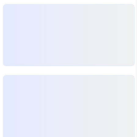
후반으로 내려갔지만, 수동·반자동이 4주 만에 등장
했다는 점이 포인트입니다.3. 1등 당첨 지역·판매점
분포지역건수구매 방식(요약)서울2자..