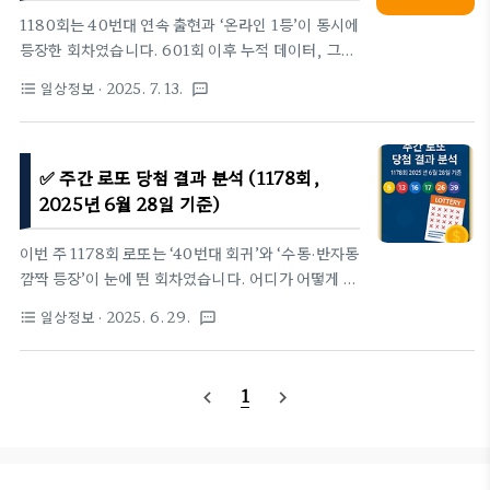
보너스 포함→ 1등은 자동 10명으로 압도적 우세, 수
1180회는 40번대 연속 출현과 ‘온라인 1등’이 동시에
동은 2명에 그쳤습니다.3. 1등 당첨 판매점·지역 상세
등장한 회차였습니다. 601회 이후 누적 데이터, 그리
(총 12곳)번호지역·시군구판매점명구매 방식1서울
고 직전 5주 흐름과 비교해 어떤 변화가 있었는지 살펴
일상정보
· 2025. 7. 13.
format_list_bulleted
textsms
영등포구하나복..
봅니다.1. 이번 주 당첨번호: 다시 40번대 두 자리1등
번호 6 · 12 · 18 · 37 · 40 · 41보너스 번호 3→
40·41 두 개가 나오며 40번대가 3주 연속 출현했습
✅ 주간 로또 당첨 결과 분석 (1178회,
니다.2. 당첨자 수 · 당첨금 & 구매 방식구분인원1인
당 당첨금비고1등11명25억 3,556만 원자동 10 / 수
2025년 6월 28일 기준)
동 1 / 반자동 02등72명6,456만 원보너스 포함→ 1
등이 다소 줄어 1인당 당첨금은 25억 중반. 자동 비중
이번 주 1178회 로또는 ‘40번대 회귀’와 ‘수동·반자동
이 91 %로 다시 우세하지만, 수동 1명(오프라인)도
깜짝 등장’이 눈에 띈 회차였습니다. 어디가 어떻게 달
등장했습니다.3. 1등 당첨 판매점·지역 상세 (총 11
랐는지, 지난해 601회 이후 누적 데이터와 함께 짚어
일상정보
· 2025. 6. 29.
format_list_bulleted
textsms
곳)번호지역·시군구판매..
봅니다.1. 이번 주 당첨번호: 40번대가 돌아왔다1등
번호: 5, 6, 11, 27, 43, 44보너스 번호: 17→ 두 자
리 연속(43·44)로 40번대가 3주 만에 다시 모습을
1
navigate_before
navigate_next
드러냈습니다.2. 당첨자 수·당첨금 & 구매 방식구분
인원1인당 당첨금비고1등12명23억 9,160만 원자동
8 / 수동 3 / 반자동 12등89명5,374만 원보너스 포
함→ 1등이 12명으로 늘면서 1인당 당첨금은 20억대