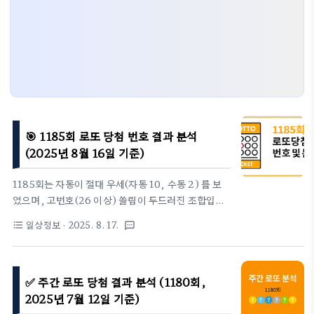
🎯 1185회 로또 당첨 번호 결과 분석
(2025년 8월 16일 기준)
1185회는 자동이 절대 우세(자동 10, 수동 2) 를 보
였으며, 고번호(26 이상) 쏠림이 두드러진 조합입니
다. 특히 20번대·30번대 집중 출현이 뚜렷한 특징으
일상정보
· 2025. 8. 17.
format_list_bulleted
textsms
로 나타났습니다.1. 이번 주 당첨번호1등 번호 : 6 ·
17 · 22 · 28 · 29 · 32보너스 번호 : 38→ 저번호(1 ~
25) 3개 · 고번호(26 ~ 45) 3개 균형. 보너스까지 포
✅ 주간 로또 당첨 결과 분석 (1180회,
함하면 고번호 비중 ↑2. 당첨자 수 · 당첨금 & 구매 방
식구분인원1인당 당첨금비고1등12명23억 8,869만
2025년 7월 12일 기준)
원자동 10 / 수동 2 / 반자동 02등79명6,047만 원