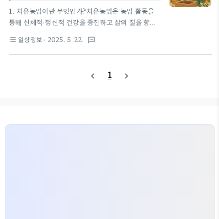
지 서비스입니다. 단순히 식물을 키우는 행위를 넘어,
1. 치유농업이란 무엇인가?치유농업은 농업 활동을
자연과의 교wordtobus.com2. 농촌진흥청이 추진
통해 신체적·정신적 건강을 증진하고 삶의 질을 향상
하는 치유농업 정책법적 기반과 종합 계획2021년
시키는 농업 활용 복지 서비스입니다. 단순히 식물을
일상정보
· 2025. 5. 22.
format_list_bulleted
textsms
『치유농업 연구개발 및 육성에 관한 법률』 시행 이
키우는 행위를 넘어, 자연과의 교감을 통해 정서적 안
후, 농촌진흥청은 2022~2026년..
정을 얻고, 농촌 자원을 활용한 재활과 회복의 기회를
제공합니다. 이에는 텃밭 가꾸기, 꽃 가꾸기, 농촌 체
1
navigate_before
navigate_next
험, 식물 요법 등이 포함됩니다.2. 왜 지금 치유농업
이 필요한가?현대 사회는 디지털 피로, 고립감, 정신
건강 문제 등이 점점 심화되고 있습니다. 특히 코로나
19 이후, 사람들은 자연 속에서의 회복력과 마음의 치
유를 더 많이 필요로 하게 되었습니다.치유농업은 그
런 갈증을 해소하는 방법 중 하나입니다. 도시인의 스
트레스 해소, 노인 치매 예방, 아동의 정서 발달, 장애
인의 재활까지, 다양한 사회적 ..