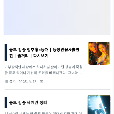
중드 강송 정추홍x등개 | 등장인물&출연
진 | 줄거리 | 다시보기
가부장적인 세상에서 하녀처럼 살아가던 강송이 죽음
을 딛고 일어나 자신의 운명을 바꿔나간다. 그녀와 같
은 얼굴을 한 또 다른 존재 강교교의 등장으로 이야기
중드
· 2025. 6. 12.
format_list_bulleted
textsms
는 예측불허의 방향으로 흐르고, 두 여성의 갈등과 연
대는 보는 이의 감정을 흔든다. 억눌렸던 존재가 주체
로 거듭나는 이 드라마는, 복수와 성장, 그리고 사랑
중드 강송 세계관 정리
이 절묘하게 뒤섞인 감정의 여정을 보여준다. 강송 정
보제목: 《강송(姜颂)》장르: 고전 배경 + 여성 성장 복
수극 + 판타지(전생·동시 존재)방영일: 2025년 4월
《강송》의 세계는 한 줄로 말하면 현대 여자와 고대 여