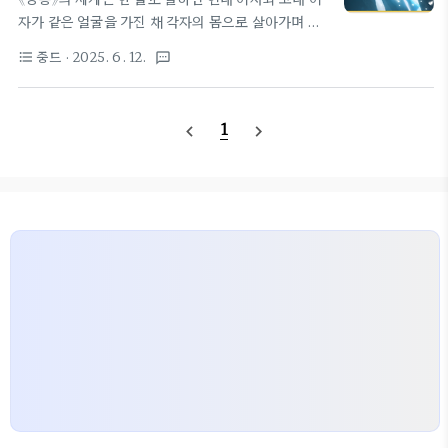
28일 첫 방송플랫폼: 중국 플랫폼(구체적 플랫폼은
자가 같은 얼굴을 가진 채 각자의 몸으로 살아가며 충
별도 확인 필요)에피소드: 미니시리즈 형식으로 방영
돌하고 이해하고 성장해가는 이야기다. 하지만 이 안
중드
· 2025. 6. 12.
format_list_bulleted
textsms
(회차 수 변동 가능)강송 세계관 이야기중드 강송 세계
에는 3개의 시공간이 섞여 있고, 인물도 설정도 꽤 복
관 정리 중드 강송 세계관 정리《강송》의 세계는 한 줄
잡해서, 처음 보는 사람은 조금 헷갈릴 수 있다. 그래
로 말하면 현대 여자와 고대..
서 이 글에서는 《강송》의 세계관을 쉽고 재미있게 풀
1
navigate_before
navigate_next
어본다!1. 현실 세계 – 소설을 쓴 작가, 강교교의 진짜
세상강교교는 현실에서 평범한 여대생이다. 소설을
쓰는 게 취미였고, 본인이 쓴 로맨스 소설 속 여주인공
이름이 바로 ‘강송’. 그런데 어느 날 갑작스러운 사고
로 정신을 잃었다 깨어나 보니… 자기가 쓴 소설 속에
들어가 있었다!그녀는 자신이 만든 이야기 속에 들어
가, 강송이라는 캐릭터의 인생을 대신 살게 된다고 생
각한다. 왜냐면 이건 자신..