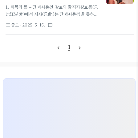
스, 청춘니하오 문화, 완미세계 영상국내 방영: 채널
1. 제목의 뜻 – 단 하나뿐인 강호의 꿈지자강호몽(只
차이나 / 다시보기: 티빙(TVING)제목의 뜻과 세계
此江湖梦)에서 지자(只此)는 단 하나뿐임을 뜻하고,
관지차강호몽 뜻 | 세계관 이야기 | 그리고 피로 이어
강호맹(江湖梦)은 무림이라는 세상에서의 환상, 이
중드
· 2025. 5. 15.
format_list_bulleted
textsms
진 유산 지차강호몽 뜻 | 세계관 이야기 | 그리고 피로
상, 혹은 바람을 의미합니다.이는 단순히 ‘무협의 낭
이어진 유산1. 제목의 뜻 ..
만’을 말하는 것이 아니라, 지켜야 할 사람, 지켜야 할
약속, 그 모든 것을 강호라는 현실 위에 새긴 꿈이라는
1
navigate_before
navigate_next
의미를 담고 있습니다.이 제목은 염소와 용소광 두 인
물의 이야기를 통해 증명됩니다.한 사람은 과거의 명
(命)을 짊어지고, 다른 한 사람은 현대의 자아를 잃고
다른 몸으로 다시 살아가야 하는 운명에 빠집니다.그
속에서 둘은 강호의 무게와 운명에 맞서는 감정을 함
께 겪으며,결국 단 하나의 꿈 – “내가 지킬 수 있는 단
한 사람을 위한 세상”을 향해 나아갑니다.2. 현대에서
강호로 – 자아가 던..