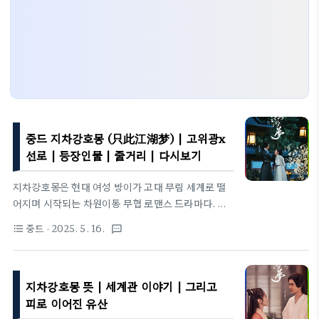
중드 지차강호몽 (只此江湖梦) | 고위광x
선로 | 등장인물 | 줄거리 | 다시보기
지차강호몽은 현대 여성 방이가 고대 무림 세계로 떨
어지며 시작되는 차원이동 무협 로맨스 드라마다. 고
전 무협의 틀 안에 현대적 사고를 끌어와, 한 사람의
중드
· 2025. 5. 16.
format_list_bulleted
textsms
정체성과 사랑, 그리고 운명을 둘러싼 이야기를 섬세
하게 그려낸다.기본 정보원작: 여염소동면 《与艳少
同眠》 (작가: 심창미)장르: 고전 무협, 로맨스, 판타
지차강호몽 뜻 | 세계관 이야기 | 그리고
지, 성장물연출: 차전의(查传谊)출연: 고위광(염소),
선로(용소광), 임호(임소사), 가나이나(임만사), 원
피로 이어진 유산
우선(당영락), 장호승(심취천)제작: 텐센트 펭귄픽쳐