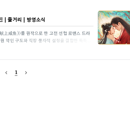
 | 줄거리 | 방영소식
献上咸鱼)》를 원작으로 한 고전 선협 로맨스 드라
 전원 악인 구도와 직장 풍자적 설정을 결합한 독특한
 전이해온 무욕의 여성 료정연이 만나 서로를 변화시
는, 선협물의 클리셰를 비틀면서도 애틋한 로맨스를
라이트 한글자막 키고 보세요 제목: 《헌어(献鱼)》
 《향사조헌상함어(向师祖献上咸鱼)》감독: 온덕광(温
1
navigate_before
navigate_next
宇), 왕영로(王影璐), 왕역정(王奕婷..