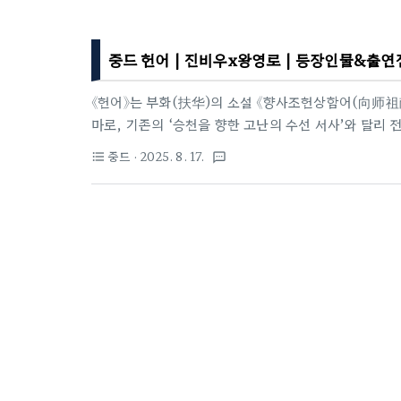
중드 헌어 | 진비우x왕영로 | 등장인물&출연진
《헌어》는 부화(扶华)의 소설 《향사조헌상함어(向师祖
마로, 기존의 ‘승천을 향한 고난의 수선 서사’와 달리
작품이다. 500년간 봉인된 사조 사마초와, 현대에서
중드
· 2025. 8. 17.
format_list_bulleted
textsms
키며 삼계의 갈등 속에 사랑과 구원을 찾아가는 이야기
그려내 몰입도를 높인다.1. 정보 개요헌어 1~4화 하이
장르: 고전 시대극, 선협, 로맨스원작: 부화(扶华)
德光)각본: 김로(金璐), 안문(颜文)주연: 진비우(陈飞