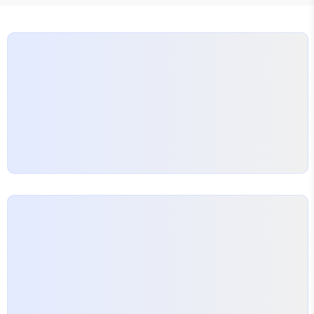
로 다가옵니다. 젊은 깁스의 해군 수사국 데뷔를
1991년 캠프 펜들턴 배경으로 그려내며, 해군 범죄
수사와 함께 멘토 마이크 프랑스와의 관계, 도덕적 딜
레마를 깊이 파고듭니다. 원작의 현대 설정과 달리 과
거 해군 수사국 시대를 재현하며, 배우..