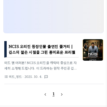
NCIS 오리진 등장인물 출연진 줄거리 |
깁스의 젊은 시절을 그린 흥미로운 프리퀄
미드 팬 여러분! NCIS 오리진을 캐릭터 중심으로 자
세히 소개해 드립니다. 이 드라마는 원작 주인공 깁스
의 1991년 젊은 시절을 다루며, 해군 수사국에서의
미드,영드
· 2025. 10. 4.
format_list_bulleted
textsms
신입 생활과 멘토십, 가족 비극을 통해 원작의 뿌리를
탐구합니다. 최근 시즌 2 캐스트 업데이트로 더 기대
를 모으고 있으며, 새로운 배우들이 원작 캐릭터를 재
1
navigate_before
navigate_next
해석하는 점이 매력적입니다. 국내 채널나우 방송으
로 접근성도 좋아졌습니다.1.깁스가 베테랑이 되기 전
의 모습NCIS 오리진은 원작 팬들에게 흥미로운 소재