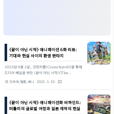
《끝이 아닌 시작》 애니메이션 6화 리뷰:
기대와 현실 사이의 환생 판타지
2025년 4월 2일, 크런치롤(Crunchyroll)을 통해
드디어 베일을 벗은 《끝이 아닌 시작》(The
Beginning After the End). 북미 웹소설 시장에
드라마,웹툰,애니
· 2025. 5. 10.
format_list_bulleted
textsms
서 독보적인 인기를 자랑한 이 작품은 한국계 미국인
작가 터틀미(TurtleMe)의 손에서 태어났고, 이제
는 일본 애니메이션이라는 새로운 옷을 입고 전 세계
《끝이 아닌 시작》 애니메이션화 비하인드:
팬들 앞에 섰다. 5월 10일 기준, 벌써 6화까지 공개되
었는데... 팬들의 반응은 과연 뜨거울까, 차가울까?아
터틀미의 글로벌 여정과 일본 제작의 현실
서 레윈의 이야기, 다시 태어난 왕전생에서 고독한 왕