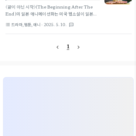
이었던 그레이. 그러나 죽음 이후, 그는 새로운 세계
《끝이 아닌 시작》(The Beginning After The
디카센에서 아서 레윈이라는 이름으로 다시 태어난
End)의 일본 애니메이션화는 미국 웹소설이 일본식
다. 태어나는 순간부터 전생의 기억을 간직한 채, 아서
애니메이션으로 제작되는 최초의 사례로, 한국계 미
드라마,웹툰,애니
· 2025. 5. 10.
format_list_bulleted
textsms
는 마나를 감지하고 조작하며 차원이 다른 성장의 길
국인 작가 터틀미(본명 이태하)의 작품이 글로벌 콘텐
을 걷는다. 그..
츠로 확장되는 상징적인 사건입니다. 이 과정은 타파
스(Tapas)와 카카오엔터테인먼트의 전략적 지원, 그
1
navigate_before
navigate_next
리고 일본 애니메이션 제작사와의 협업을 통해 이루어
졌습니다.🧭 애니메이션화의 주요 배경과 과정1. 글
로벌 성공을 거둔 원작 웹소설터틀미는 2015년 북미
웹소설 플랫폼 로열 로드(Royal Road)와 타파스에
서 《끝이 아닌 시작》을 연재하기 시작했습니다.이 작
품은 전생의 왕이었던 주인공 아서가 마법과 괴물로
가득한 새로운 세계에 환생해 세상을 뒤바꾸는 과정을
그린 판타지 소설로, 동서양 ..