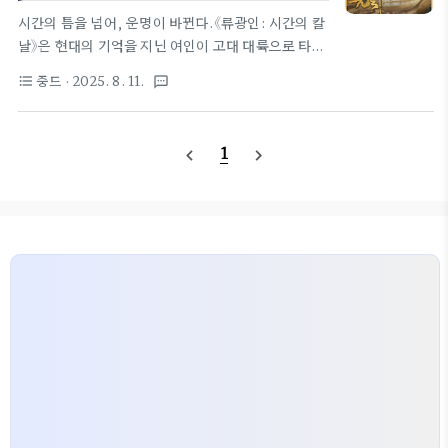
宇), 요소우(廖小宇)제작: 텐센트비디오회차: 총 40
시간의 틈을 넘어, 운명이 바뀐다.《류광인: 시간의 칼
부작 (회당 45분)촬영지: 상산 영화성방영: 2025년
날》은 현대의 기억을 지닌 여인이 고대 대륙으로 타임
8월 11일 중화TV 22:002. 제목의 뜻과 세계관중드
슬립해, 전쟁과 권력 다툼 속에서 운명을 바꾸려 애쓰
중드
· 2025. 8. 11.
format_list_bulleted
textsms
류광인 뜻과 세계관 이야기 | 칼날 위에서 춤추는 사랑
는 이야기다. 그녀가 손에 쥔 ‘빛의 칼날’은 과거와 미
과 권력 중드 류광..
래를 잇는 유일한 열쇠였다.1. 제목의 의미와 작품 성
격류광인(流光引)직역: 흐르는 빛을 이끈다 또는 세
1
navigate_before
navigate_next
월의 빛을 인도한다.서사적 함의:시간과 운명 — 주
인공들이 과거의 비극과 현재의 정치·전쟁 속에서 빛
(희망)을 찾아가는 여정을 상징.인연과 숙명 — 인물
들이 얽힌 사건과 갈등이 마치 흐르는 빛줄기처럼 연
결되고, 한 줄기 빛이 대륙 전체를 변화시키는 모티프.
장르: 고전 판타지 로맨스, 대륙 판타지, 정치·전쟁
극.세계관: 실존 역사에 기반하지 않은 완전한 가상 세
계로, 용연(龙渊) 대륙이라는 창작..