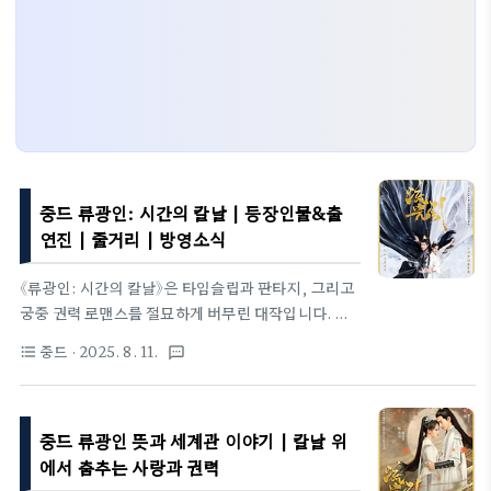
중드 류광인: 시간의 칼날 | 등장인물&출
연진 | 줄거리 | 방영소식
《류광인: 시간의 칼날》은 타임슬립과 판타지, 그리고
궁중 권력 로맨스를 절묘하게 버무린 대작입니다. 현
대의 기억을 지닌 여인이 고대 대륙으로 넘어가 정치
중드
· 2025. 8. 11.
format_list_bulleted
textsms
와 전쟁의 소용돌이 속에서 살아남기 위해 고군분투하
는 과정을 섬세하게 그려내며, 절절한 사랑과 치밀한
권모술수가 함께 펼쳐집니다.1. 정보 개요제목: 류광
중드 류광인 뜻과 세계관 이야기 | 칼날 위
인: 시간의 칼날 (流光引)장르: 고전 시대극, 판타지,
로맨스원작: 《독총용병왕비》(毒宠佣兵王妃) - 작가:
에서 춤추는 사랑과 권력
묘소묘(猫小猫)감독: 정원해(程源海)각본: 왕우(王