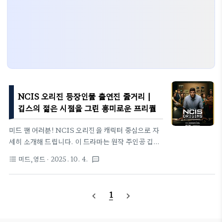
NCIS 오리진 등장인물 출연진 줄거리 |
깁스의 젊은 시절을 그린 흥미로운 프리퀄
미드 팬 여러분! NCIS 오리진을 캐릭터 중심으로 자
세히 소개해 드립니다. 이 드라마는 원작 주인공 깁스
의 1991년 젊은 시절을 다루며, 해군 수사국에서의
미드,영드
· 2025. 10. 4.
format_list_bulleted
textsms
신입 생활과 멘토십, 가족 비극을 통해 원작의 뿌리를
탐구합니다. 최근 시즌 2 캐스트 업데이트로 더 기대
를 모으고 있으며, 새로운 배우들이 원작 캐릭터를 재
1
navigate_before
navigate_next
해석하는 점이 매력적입니다. 국내 채널나우 방송으
로 접근성도 좋아졌습니다.1.깁스가 베테랑이 되기 전
의 모습NCIS 오리진은 원작 팬들에게 흥미로운 소재