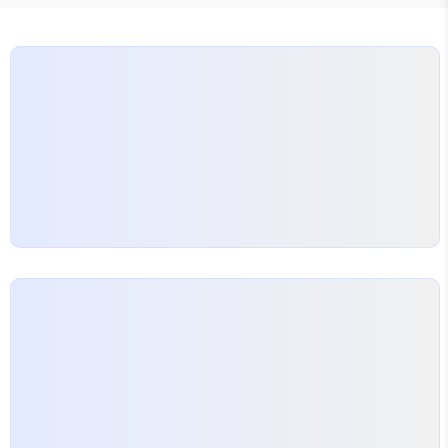
로 다가옵니다. 젊은 깁스의 해군 수사국 데뷔를
1991년 캠프 펜들턴 배경으로 그려내며, 해군 범죄
수사와 함께 멘토 마이크 프랑스와의 관계, 도덕적 딜
레마를 깊이 파고듭니다. 원작의 현대 설정과 달리 과
거 해군 수사국 시대를 재현하며, 배우..