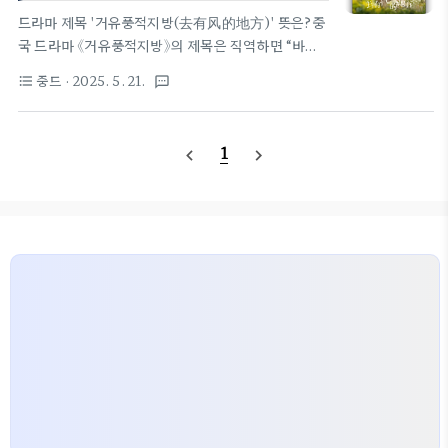
기
준)감독: 정재광(丁梓光)🧭 제목의 뜻과 비하인드 중
드라마 제목 '거유풍적지방(去有风的地方)' 뜻은?중
드 이가인지명 뜻과 비하인드 스토리와 제작 뒷이야기
국 드라마 《거유풍적지방》의 제목은 직역하면 “바람
중드 이가인지명 뜻과 비하인드 스토리와 제작 뒷이야
이 부는 곳으로 간다”는 의미다.중국 내에서 이 작품은
중드
· 2025. 5. 21.
format_list_bulleted
textsms
기제목의 의미: '이가인지명(以家人之名)'은 무슨 뜻
삶에 지친 현대인들이 잠시 멈춰 서서 “마음의 바람이
일까?《이가인지명(以家..
닿는 곳”, 즉 힐링의 공간을 찾아 떠나는 이야기를 담
고 있다.'풍(风)'은 단순히 자연의 바람이 아니라, 자
1
navigate_before
navigate_next
유롭고 온화한 삶의 기운을 상징하며,‘거(去)’는 일상
의 틀에서 벗어나 용기 있게 떠나는 움직임을 의미한
다.따라서 《거유풍적지방》은 몸과 마음이 지친 주인
공이 자신만의 삶을 되찾기 위해 떠나는 치유의 여정
을 함축한 문학적인 제목이라 볼 수 있다.드라마 정보
및 기본 소개원제: 거유풍적지방(去有风的地方)한글
제목: 거유풍적지방:바람이 머무는 곳방영 기간:
2023년 1월 3일 ~ 2월 2일길이..