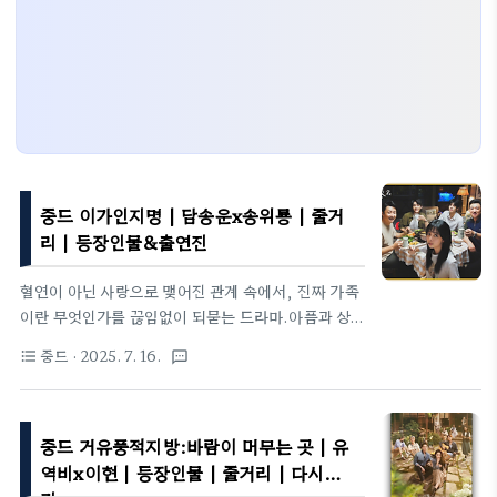
중드 이가인지명 | 담송운x송위룡 | 줄거
리 | 등장인물&출연진
혈연이 아닌 사랑으로 맺어진 관계 속에서, 진짜 가족
이란 무엇인가를 끊임없이 되묻는 드라마.아픔과 상
처를 품은 채 서로를 위로해주는 세 남매의 여정은 따
중드
· 2025. 7. 16.
format_list_bulleted
textsms
뜻한 공감과 힐링을 전한다.《이가인지명》은 우리 모
두가 한번쯤 갈망했던 '진짜 가족'의 모습에 대해 말해
주는 이야기다.📌 기본 정보원제: 以家人之名 (영문
중드 거유풍적지방:바람이 머무는 곳 | 유
명: Go Ahead)장르: 청춘 성장, 가족, 힐링 드라마
방영 기간: 2020년 8월 10일 ~ 9월 6일 (중국 후난
역비x이현 | 등장인물 | 줄거리 | 다시보
위성TV / 망고TV)총 회차: 40부작 (한국 편집 기