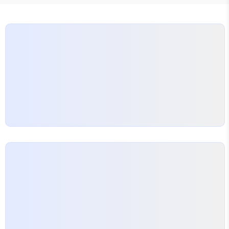
01155등: 1156등: 157등: 5당첨 매수: 1등 0매 · 2
등 1매 · 3등 35매 · 4등 591매 · 5등 5,717매 · 6등
61,057매 · 7등 577,660매 · 보너스 9건➡ 1등이
‘..