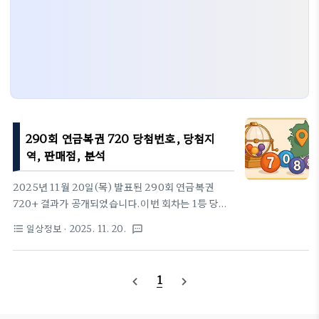
290회 연금복권 720 당첨번호, 당첨지
역, 판매점, 분석
2025년 11월 20일(목) 발표된 290회 연금복권
720+ 결과가 공개되었습니다.이번 회차는 1등 당첨
이 0매라는 극히 드문 패턴이 나타났고, 2등이 1매만
일상정보
· 2025. 11. 20.
format_list_bulleted
textsms
배출되며 흐름상 ‘조 전체 구매자 부재 + 번호 조합의
극단적 쏠림’이 동시에 나타난 회차로 볼 수 있습니다.
보너스는 서울 강동구 운좋은날에 집중 배출되며 최근
1
navigate_before
navigate_next
보너스 지역 집중 경향을 다시 재확인할 수 있었습니
다.✅ 1. 290회 당첨번호1등: 5조 200115보너스(월
100만 원 × 10년): 각 조 6947483등: 001154등: