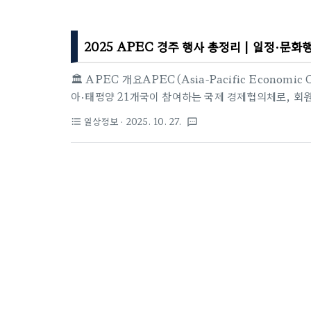
2025 APEC 경주 행사 총정리 | 일정·문
🏛️ APEC 개요APEC(Asia-Pacific Econom
아·태평양 21개국이 참여하는 국제 경제협의체로, 회
2025년 APEC 정상회의는 경상북도 경주에서 개최되며
일상정보
· 2025. 10. 27.
format_list_bulleted
textsms
최입니다.📅 주요 회의 일정 요약구분행사명일정장소1제
~ 3월 9일경주2재무차관 및 중앙은행 부총재회의2025
자문회의2025년 4월 23일 ~ 4월 26일캐나다 토론토
산5제2차 고위관리회의 및 관련회의2025년 5월 3일 ~