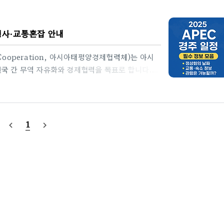
화행사·교통혼잡 안내
ic Cooperation, 아시아태평양경제협력체)는 아시
원국 간 무역 자유화와 경제협력을 목표로 합니다.
, 국내에서는 2005년 부산 이후 20년 만의 개
1차 고위관리회의 및 관련회의2025년 2월 24일
년 3월 6일 ~ 3월 7일경주3제2차 APEC 기업인
4해양관계장관회의2025년 4월 30일 ~ 5월 1일부
1
navigate_before
navigate_next
 ..