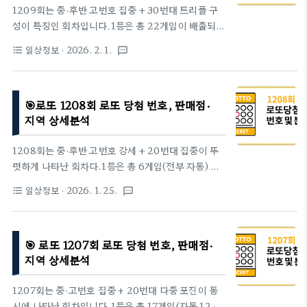
1209회는 중·후반 고번호 집중 + 30번대 트리플 구
10) : 3개→ 중번호(11 ~ 30) : 2개→ 고번호(31 ~
성이 특징인 회차입니다.1등은 총 22게임이 배출되었
45) : 1개1210회는 최근 회차 흐름과 비교해도저번
고, 자동 비중이 높으면서도 수동·반자동이 함께 섞인
호 비중이 확실히 높았던 회차로 분류됩니다.2. 당첨
일상정보
· 2026. 2. 1.
format_list_bulleted
textsms
구조를 보였습니다.특히 35 · 37 · 39로 이어지는 30
자 수 ·..
번대 후반 번호대가 이번 회차 흐름의 핵심이었습니
다.1. 이번 주 당첨번호(2026년 01월 31일 추첨)1등
🎯로또 1208회 로또 당첨 번호, 판매점·
번호 : 2 · 17 · 20 · 35 · 37 · 39보너스 번호 : 24번
지역 상세분석
호대 구성은 다음과 같습니다.→ 저번호(1 ~ 10) : 1개
→ 중번호(11 ~ 30) : 2개→ 고번호(31 ~ 45) : 3개이
1208회는 중·후반 고번호 강세 + 20번대 집중이 뚜
번 회차는 30번대 고번호가 3개 동시 출현하며최근
렷하게 나타난 회차다.1등은 총 6게임(전부 자동) 으
회차 중에서도 비교적 강한 후반 집중형 패턴을 형성
로 배출되며,27 · 30 · 36 · 38 · 42로 이어지는 30
했습니다.2. 당첨자 수 · 당첨금 & 구매 방식→ 1등 당
일상정보
· 2026. 1. 25.
format_list_bulleted
textsms
번대 중심 후반 흐름이 당첨 구조를 주도했다.1. 이번
첨금은 13..
주 당첨번호 (2026년 01월 24일 추첨)1등 번호 : 6 ·
27 · 30 · 36 · 38 · 42보너스 번호 : 25→ 저번호(1 ~
🎯 로또 1207회 로또 당첨 번호, 판매점·
10) 1개→ 중번호(11 ~ 30) 2개→ 고번호(31 ~ 45) 3
지역 상세분석
개특히 30 · 36 · 38 · 42는최근 회차 기준에서도 후
반 밀집도가 매우 높은 조합이다.2. 당첨자 수 · 당첨
1207회는 중·고번호 집중 + 20번대 다중 포진이 동
금 & 구매 방식→ 1등 인원이 6게임으로 매우 적은 회
시에 나타난 회차입니다.1등은 총 17게임(자동 12 ·