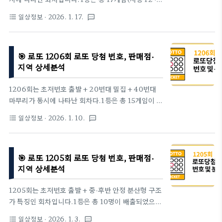
차→ 그 결과 1인당 50억 원대 고액 당첨금 형성→ 전
수동 5) 이 배출되었으며,22 · 24 · 27로 이어지는
게임 자동이라는 점도 이번 회차의 뚜..
일상정보
· 2026. 1. 17.
format_list_bulleted
textsms
20번대 연속 군집과38 · 45의 후반 고번호 결합이 당
첨 흐름의 핵심이었습니다.1. 이번 주 당첨번호
(2026년 01월 17일 추첨)1등 번호 : 10 · 22 · 24 ·
🎯 로또 1206회 로또 당첨 번호, 판매점·
27 · 38 · 45보너스 번호 : 11→ 저번호(1 ~ 10) 1개→
지역 상세분석
중번호(11 ~ 30) 3개→ 고번호(31 ~ 45) 2개특히 22
· 24 · 27의 20번대 3개 동시 출현은최근 회차 중에
1206회는 초저번호 출발 + 20번대 밀집 + 40번대
서도 드문 중번호 집중 패턴에 해당합니다.2. 당첨자
마무리가 동시에 나타난 회차다.1등은 총 15게임이 배
수 · 당첨금 & 구매 방식→ 1등 당첨금은 17억 원대 중
출되었고,번호 흐름은 앞·중·후반이 고르게 분산된 균
반→ 자동 비중이 높은 회차지만→ 수동 5게임 포..
일상정보
· 2026. 1. 10.
format_list_bulleted
textsms
형형 구조를 보였다.1. 이번 주 당첨번호1등 번호 : 1 ·
3 · 17 · 26 · 27 · 42보너스 번호 : 23번호대 분포를
보면,→ 저번호(1 ~ 10) 2개→ 중번호(11 ~ 30) 3개→
🎯 로또 1205회 로또 당첨 번호, 판매점·
고번호(31 ~ 45) 1개특히 1 · 3의 초저번호 출발 후17
지역 상세분석
· 26 · 27로 이어지는 중반 밀집,마지막을 42 고번호
로 정리한 전형적인 완급 조절형 패턴이다.2. 당첨자
1205회는 초저번호 출발 + 중·후반 안정 분산형 구조
수 · 당첨금 & 구매 방식→ 1등 총 당첨금 280억 원대
가 특징인 회차입니다.1등은 총 10명이 배출되었으
→ 1게임당 당첨금은 18억 원 중후반으로 안정권→ 자
며,1 · 4의 초반 저번호 출현과 31 · 41의 후반 고번호
동 비중이 가장 높지만 수동·반자동 비율도 50% 이상
일상정보
· 2026. 1. 3.
format_list_bulleted
textsms