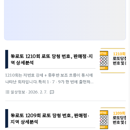
🎯로또 1210회 로또 당첨 번호, 판매점·지
역 상세분석
1210회는 저번호 강세 + 중후반 보조 흐름이 동시에
나타난 회차입니다.특히 1 · 7 · 9가 한 번에 출현하며
초저번호 3개 동반 조합이 완성되었고,보너스 번호
일상정보
· 2026. 2. 7.
format_list_bulleted
textsms
31이 중고번호대 보정 역할을 하면서 전체 균형을 맞
춘 구조입니다.1등은 총 24게임(자동 13 · 수동 10 ·
반자동 1) 이 배출되어최근 회차 대비 당첨자 수가 많
🎯로또 1209회 로또 당첨 번호, 판매점·
은 편에 속합니다.1. 이번 주 당첨번호(2026년 2월 7
지역 상세분석
일 추첨)1등 번호 : 1 · 7 · 9 · 17 · 27 · 38보너스 번
호 : 31번호대 구성은 다음과 같습니다.→ 저번호(1 ~