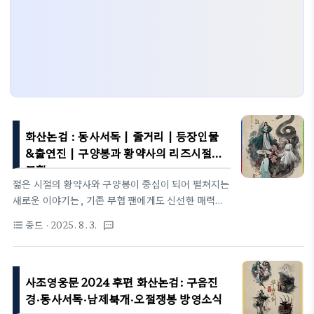
화산논검 : 동사서독 | 줄거리 | 등장인물
&출연진 | 구양봉과 황약사의 리즈시절
모험
젊은 시절의 황약사와 구양봉이 중심이 되어 펼쳐지는
새로운 이야기는, 기존 무협 팬에게도 신선한 매력을
선사한다. 형수를 맞이하러 임안으로 향하는 여정과,
중드
· 2025. 8. 3.
format_list_bulleted
textsms
수년간 은둔 수행했을 것으로 보이는 황약사가 빙형을
만나면서 벌어지는 일련의 사건은 전통적인 사조 시리
즈에서 보기 힘든 색다른 전개다.특히 자신만만하고
사조영웅문 2024 후편 화산논검: 구음진
고강한 무력을 자랑하는 청년 구양봉과, 겉으로는 어
딘가 어눌한 듯 보이지만 속을 알 수 없는 고수 황약사
경·동사서독·남제북개·오절쟁봉 방영소식
가 함께 만들어내는 '꼼비'는 이번 작품의 가장 인상적