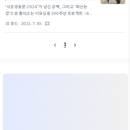
인 조합이다. 서로 다른 개성과 태도를 가진 두 인물의
‘사조영웅문 2024’가 남긴 공백, 그리고 ‘화산논
케미스트리는 액션뿐 아니라 정서적인 측면에서도 이
검’으로 돌아오는 이유김용 100주년 프로젝트 〈사조
야기의 깊이를 더해준다.📌 드라마 정보제목: 화산논
영웅문 2024: 무협의 세계〉는 지난해 ‘철혈단심’ 30
중드
· 2025. 7. 30.
format_list_bulleted
textsms
검: 동사서독 (华山论剑：东邪西毒)방영 플랫폼: 텐
부만을 끝까지 내보낸 뒤, “다섯 고수의 프리퀄이 있
센트비디오 (Tencent Video)공개..
다”는 예고를 남긴 채 사라졌다. 기다리던 팬들은 구음
진경·동사서독·남제북개·오절쟁봉 네 부제(副題)가
1
navigate_before
navigate_next
실제로 제작되긴 했는지조차 알 수 없었다.올여름, 텐
센트가 내세운 새 간판 〈화산논검〉은 그 공백을 메우려
는 ‘재편성판’이다. 타이틀을 바꿔 잡은 이유는 명확하
다.서사 단위의 재배열‘철혈단심’이 곽정·황용 중심의
본편이었다면, 후속 4부는 화산논검으로 향하는 과거
서사(프리퀄)다. 제목을 ‘무협의 세계’에서 ‘화산논
검’으로 갈아탄 건, 이야기의 핵심이 “누가 천하제일
(天下第一)인가”로 귀결되기..