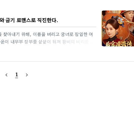
와 금기 로맨스로 직진한다.
 찾아내기 위해, 이름을 버리고 궁녀로 잠입한 여
능운이 내무부 장부를 샅샅이 뒤져 황비의 비리를 끄
 관계와 입지를 치밀하게 다져가는 과정은 전형적인
능을 날 서게 드러낸다. 30부작, 회당 약 15분의
쉼 없이 밀어 넣어, 한 번 보기 시작하면 끝까지 몰
아N 후궁능운전 예고편 제목: 후궁능운전 (后宫
1
navigate_before
navigate_next
각본: 왕준호(王俊皓)감독: 양세도(杨世韬..