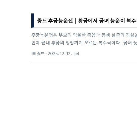
중드 후궁능운전 | 황궁에서 궁녀 능운이 복수
후궁능운전은 부모의 억울한 죽음과 동생 실종의 진실을
인이 끝내 후궁의 정점까지 오르는 복수극이다. 궁녀 
집어내고, 피 냄새 나는 후궁 권력 싸움 한가운데에서
중드
· 2025. 12. 12.
format_list_bulleted
textsms
궁궐 암투의 틀 안에 있으면서도, 인간의 욕망과 생존 본
짧은 러닝타임 안에 복수와 권력, 사랑과 금기, 반전을 
아보게 되는 후궁 숏드라마다.후궁능운전 기본정보아시
凌云传)장르: 고장, 궁중, 드라마, 로맨스, 숏드라마