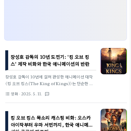
장성호 감독의 10년 도전기: '킹 오브 킹
스' 제작 비화와 한국 애니메이션의 반란
장성호 감독이 10년에 걸쳐 완성한 애니메이션 대작
《킹 오브 킹스(The King of Kings)》는 단순한 영
화 이상의 의미를 지닌다. 찰스 디킨스의 작품에서 출
영화
· 2025. 5. 11.
format_list_bulleted
textsms
발한 이 애니메이션은, 한국 애니메이션의 한계를 깨
뜨리고 세계 시장에 진출한 전례 없는 프로젝트로 기
록될 것이다. 아래는 기획부터 개봉까지 이어진 이 거
킹 오브 킹스 목소리 캐스팅 비화: 오스카
대한 여정의 제작 비화를 흥미롭게 정리한 내용이
다.1. 기획과 초기 도전 (2015년~)영감의 시작장성
아이작부터 우마 서먼까지, 한국 애니메이
호 감독은 찰스 디킨스의 '우리 주님의 생애'를 읽고,