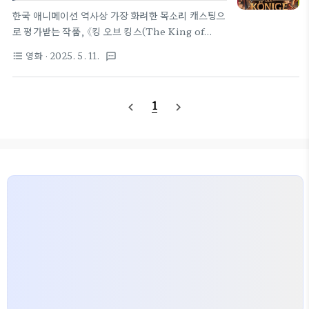
션의 글로벌 대도전
예수의 이야기를 신앙의 틀을 넘어 보편적 인간 서사
한국 애니메이션 역사상 가장 화려한 목소리 캐스팅으
로 풀어내고자 결심했다. 그가 원한 건, 종교를 넘어선
로 평가받는 작품, 《킹 오브 킹스(The King of
인간적인 공감이 중심이 되는 이야기였다.극중극 구
Kings)》는 북미 박스오피스 5,451만 달러를 돌파하
영화
· 2025. 5. 11.
format_list_bulleted
textsms
조 도입이야기의 접근성을 높이기 위해 그는 '부모가
며 세계 시장에서 의미 있는 흥행 성과를 거뒀다. 이
아이에게 이야기를 들려주는' 구..
성공의 배경에는 장성호 감독의 전략적 캐스팅과 글로
벌 협업이 있었다. 오스카 아이작, 케네스 브래너, 우
1
navigate_before
navigate_next
마 서먼, 피어스 브로스넌 등 할리우드 정상급 배우들
이 목소리로 참여한 배경과 비화를 자세히 정리했
다.1. 글로벌 캐스팅 전략과 배경장성호 감독은 《킹
오브 킹스》가 북미와 글로벌 시장에서 통할 수 있도록
인지도 높은 배우를 섭외했다. 단순한 홍보 전략을 넘
어, 감정적 설득력을 갖춘 연기 경험이 풍부한 배우들
을 중심으로 캐스팅이 이뤄졌다. 라이언스게이트와의
협업은 이러한 캐스팅을 가능하게..