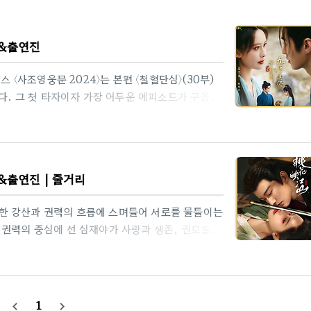
물&출연진
스 〈사조영웅문 2024〉는 본편 〈철혈단심〉(30부)
인다. 그 첫 타자이자 가장 어두운 에피소드가 구음진
 구음진경방영: 텐센트비디오 독점국내방영: 채널차
(臧溪川)주요 배우: 주일위(황약사), 맹자의(매약화·
+ 스릴러 ― 도화도 내부를 ‘저택 공포’처럼 연출하
VB 《사조영웅전지 구음진경》 프리퀄 원조1993년
&출연진 | 줄거리
웅전지 구..
한 강산과 권력의 흐름에 스며들어 서로를 물들이는
 권력의 중심에 선 심재야가 사랑과 생존, 권모술수
 만들어낸다. 로맨스와 정치 스릴러의 결합, 고밀
25년 상반기 최고의 화제작으로 주목받고 있다.2️⃣
평점 인기 소설 도화절강산(桃花折江山) 2019
 비극 서사방영 일정: 2025년 6월 25일 첫 공개,
1
navigate_before
navigate_next