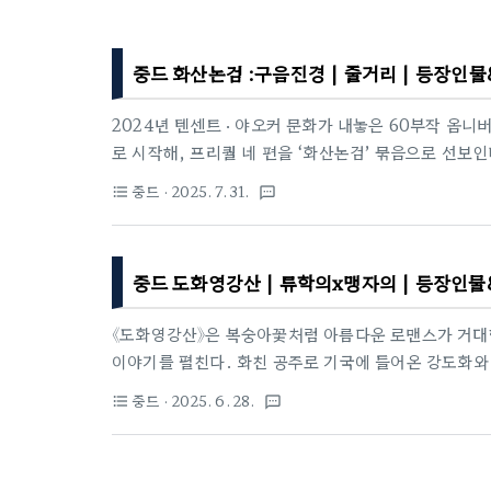
중드 화산논검 :구음진경 | 줄거리 | 등장인
2024년 텐센트 · 야오커 문화가 내놓은 60부작 옴니버
로 시작해, 프리퀄 네 편을 ‘화산논검’ 묶음으로 선보
경 8부이다.2025판 구음진경 정보제목: 화산논검 :
중드
· 2025. 7. 31.
format_list_bulleted
textsms
이나TV구성: 45분 × 8부 / 4K HDR감독: 장계천
매초풍), 하여(진현풍), 진도령(풍형)톤: 고딕 호러 
며, 흑풍쌍살 탄생 과정을 서늘하게 그린다.1993년 T
중드 도화영강산 | 류학의x맹자의 | 등장인물
4월 19일 홍콩 TVB가 방영한 20부작 드라마《사조영
《도화영강산》은 복숭아꽃처럼 아름다운 로맨스가 거대
이야기를 펼친다. 화친 공주로 기국에 들어온 강도화와
사이에서 서로의 검이자 방패가 되며 숨막히는 긴장감을
중드
· 2025. 6. 28.
format_list_bulleted
textsms
도의 서스펜스, 그리고 감각적인 미장센이 돋보이며 20
정보제목: 도화영강산(桃花映江山)원작: 백로성쌍의 고
장르: 정통 중국 고전 정치 로맨스, 궁중 암투, 권모술수,