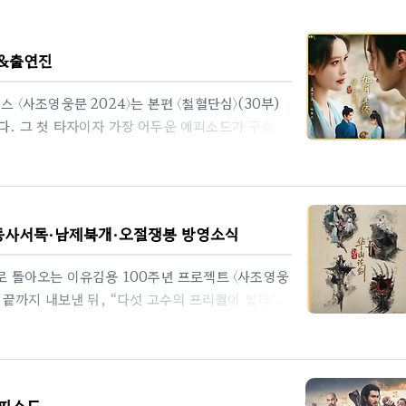
물&출연진
스 〈사조영웅문 2024〉는 본편 〈철혈단심〉(30부)
인다. 그 첫 타자이자 가장 어두운 에피소드가 구음진
 구음진경방영: 텐센트비디오 독점국내방영: 채널차
(臧溪川)주요 배우: 주일위(황약사), 맹자의(매약화·
+ 스릴러 ― 도화도 내부를 ‘저택 공포’처럼 연출하
VB 《사조영웅전지 구음진경》 프리퀄 원조1993년
·동사서독·남제북개·오절쟁봉 방영소식
웅전지 구..
으로 돌아오는 이유김용 100주년 프로젝트 〈사조영웅
을 끝까지 내보낸 뒤, “다섯 고수의 프리퀄이 있다”는
동사서독·남제북개·오절쟁봉 네 부제(副題)가 실제
 내세운 새 간판 〈화산논검〉은 그 공백을 메우려는
서사 단위의 재배열‘철혈단심’이 곽정·황용 중심의
사(프리퀄)다. 제목을 ‘무협의 세계’에서 ‘화산논
에피소드