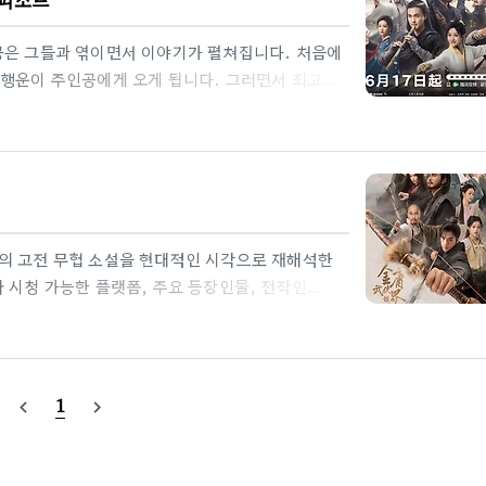
天下第一)인가”로 귀결되기..
공은 그들과 엮이면서 이야기가 펼쳐집니다. 처음에
 행운이 주인공에게 오게 됩니다. 그러면서 최고의
반 스토리대막이 있는 사막에서 전진칠차중 한 명에
득합니다. 양가의 부모님의 약속대로 중원에서 양강
됩니다. 처음 양강보다 못한 실력으로 얻어 터치기만
먹으면서 어떤 독이든 내성을 가지는 신체가 됩니다.
홍칠공을 만나 황룡십팔장중 15장까지 배우고 한층
의 고전 무협 소설을 현대적인 시각으로 재해석한
 시청 가능한 플랫폼, 주요 등장인물, 전작인
영웅전 2024와 2017년 버전 비교2017년 버전:
부작주요 특징: 2017년 버전은 비교적 낮은 예산으로
무협 드라마 스타일을 유지했습니다. 주요 캐릭터
다.2024년 버전:제작비: 약 1.5억 위안(약
1
navigate_before
navigate_next
와 시각 효과를 사용하여 더..