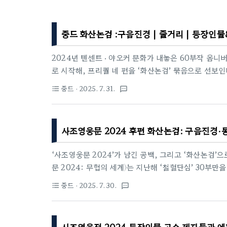
중드 화산논검 :구음진경 | 줄거리 | 등장인
2024년 텐센트 · 야오커 문화가 내놓은 60부작 옴니버
로 시작해, 프리퀄 네 편을 ‘화산논검’ 묶음으로 선보
경 8부이다.2025판 구음진경 정보제목: 화산논검 :
중드
· 2025. 7. 31.
format_list_bulleted
textsms
이나TV구성: 45분 × 8부 / 4K HDR감독: 장계천
매초풍), 하여(진현풍), 진도령(풍형)톤: 고딕 호러 
며, 흑풍쌍살 탄생 과정을 서늘하게 그린다.1993년 T
사조영웅문 2024 후편 화산논검: 구음진경
4월 19일 홍콩 TVB가 방영한 20부작 드라마《사조영
‘사조영웅문 2024’가 남긴 공백, 그리고 ‘화산논검’
문 2024: 무협의 세계〉는 지난해 ‘철혈단심’ 30부만
예고를 남긴 채 사라졌다. 기다리던 팬들은 구음진경·
중드
· 2025. 7. 30.
format_list_bulleted
textsms
로 제작되긴 했는지조차 알 수 없었다.올여름, 텐센트가
‘재편성판’이다. 타이틀을 바꿔 잡은 이유는 명확하다.
본편이었다면, 후속 4부는 화산논검으로 향하는 과거 서
사조영웅전 2024 등장인물 고수 제자들과 