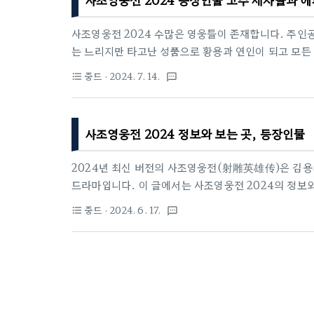
검’으로 갈아탄 건, 이야기의 핵심이 “누가 천하제일(
사조영웅전 2024 수많은 영웅들이 존재합니다. 주인
는 느리지만 타고난 성품으로 황용과 연인이 되고 모든
고수가 되고 대협으로 성장합니다. 곽정의 성장과 중
중드
· 2024. 7. 14.
format_list_bulleted
textsms
서 내공심법을 취득하고 절벽을 오르내리며 경공을 습
을 만나러 떠납니다. 여기서 황용이란 복권을 만나게 
한 곽정은 금나라의 고수중 한 명이 기른 독뱀의 피를 
사조영웅전 2024 정보와 보는 곳, 등장인물
내력도 증가가 됩니다. 그리고 황용과 같이 있으면서 
..
2024년 최신 버전의 사조영웅전(射雕英雄传)은 김용
드라마입니다. 이 글에서는 사조영웅전 2024의 정보와
2017년 버전과의 비교에 대해 알아보겠습니다. 1. 사조
중드
· 2024. 6. 17.
format_list_bulleted
textsms
제작비: 약 1억 위안(약 170억 원)에피소드 수: 52
제작되었으며, 원작에 충실한 스토리 전개와 전통적인 
들의 성장 과정과 무공 수련 과정을 중점적으로 다루었습니
250억 원)에피소드 수: 60부작주요 특징: 최신 CGI