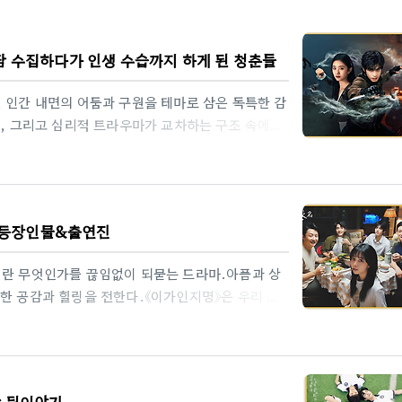
담 수집하다가 인생 수습까지 하게 된 청춘들
 인간 내면의 어둠과 구원을 테마로 삼은 독특한 감
사, 그리고 심리적 트라우마가 교차하는 구조 속에서
간의 마음에 기생해 ‘선과 악’을 바꾸는 설정은 흡사
결핍을 메우며 팀으로 성장해가는 과정은 청춘 어드
뜻한, 판타지와 인간심리의 절묘한 결합이 이 작품
근심간 티저영상 제목: 칠근심간(七根心简)장르:
| 등장인물&출연진
李倩), 소지요(肖志瑶), 대정양(戴正阳)..
이란 무엇인가를 끊임없이 되묻는 드라마.아픔과 상
한 공감과 힐링을 전한다.《이가인지명》은 우리 모
주는 이야기다.📌 기본 정보원제: 以家人之名 (영문
영 기간: 2020년 8월 10일 ~ 9월 6일 (중국 후난
)감독: 정재광(丁梓光)🧭 제목의 뜻과 비하인드 중
중드 이가인지명 뜻과 비하인드 스토리와 제작 뒷이
작 뒷이야기