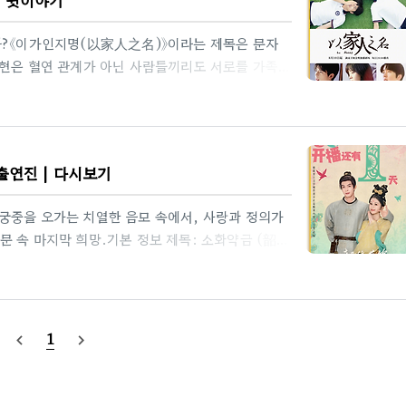
뜻일까?《이가인지명(以家..
까?《이가인지명(以家人之名)》이라는 제목은 문자
표현은 혈연 관계가 아닌 사람들끼리도 서로를 가족처
을 상징한다. 드라마는 이 제목을 통해 '가족이란
 대답으로 '가족의 본질은 사랑'이라는 메시지를 내
자라며 가족이 되어가는 과정을 담아낸 이 작품은,
들'의 이야기를 조명한다. '이가인지명'은 단순한
출연진 | 다시보기
이 드라마의 주제를 한 문장으로 응축한 ..
궁중을 오가는 치열한 음모 속에서, 사랑과 정의가
 속 마지막 희망.기본 정보 제목: 소화약금 (韶华
是颗菜)장르: 고전 로맨스, 궁중 미스터리, 선혼후
: 송위룡(宋威龙) – 강서 역 / 포상은(卜冠今) –
IYI), 텐센트비디오(WeTV)한국 방송: AsiaN
2025년 5월 31일부터 다시보기 제공)제목의 의미와
1
navigate_before
navigate_next
청춘의..