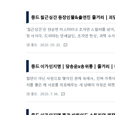
중드 칠근심간 등장인물&출연진 줄거리 | 괴
'칠근심간'은 단순한 미스터리나 초자연 스릴러를 넘어,
정 서사다. 드라마는 연쇄살인, 초자연 현상, 과학 수
현실과 환상의 경계를 교묘히 흐린다. 특히, 심간이 인
중드
· 2025. 10. 25.
format_list_bulleted
textsms
현대판 요괴설화처럼 흥미롭고, 다섯 주인공이 서로의 
벤처물의 뜨거운 에너지를 품고 있다. 오싹하면서도 따
의 가장 큰 매력이다.칠근심간 기본정보유쿠 코리아 칠
중드 이가인지명 | 담송운x송위룡 | 줄거리 
판타지, 어드벤처원작: 칠근흉간(七根凶简)각본: 이천(
혈연이 아닌 사랑으로 맺어진 관계 속에서, 진짜 가족
처를 품은 채 서로를 위로해주는 세 남매의 여정은 따뜻
두가 한번쯤 갈망했던 '진짜 가족'의 모습에 대해 말해
중드
· 2025. 7. 16.
format_list_bulleted
textsms
명: Go Ahead)장르: 청춘 성장, 가족, 힐링 드라마방
위성TV / 망고TV)총 회차: 40부작 (한국 편집 기준
드 이가인지명 뜻과 비하인드 스토리와 제작 뒷이야기 
중드 이가인지명 뜻과 비하인드 스토리와 제