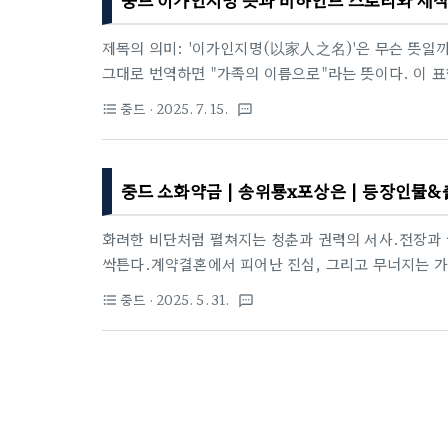
야기제목의 의미: '이가인지명(以家人之名)'은 무슨 
제목의 의미: '이가인지명(以家人之名)'은 무슨 뜻일
그대로 번역하면 "가족의 이름으로"라는 뜻이다. 이 
럼 여기고, 사랑과 책임을 다하는 관계가 가능하다는 것
중드
· 2025. 7. 15.
format_list_bulleted
textsms
반드시 피로 맺어진 존재인가?'라는 질문을 던지며, 그
놓는다.세 명의 아이가 각자의 상처를 안고 한 집에서 
이 제목을 통해 '가족의 이름으로 서로를 지켜주는 사람
중드 소화약금 | 송위룡x포상은 | 등장인물&
선언이 아닌, 진심 어린 감정과 선택을 담은 다짐이며, 
화려한 비단처럼 펼쳐지는 청춘과 권력의 서사.전장과 
싹튼다.계약결혼에서 피어난 진심, 그리고 무너지는 가문
若锦)원작: 소두구(小豆蔻) – 작가: 부지시과채(不止
중드
· 2025. 5. 31.
format_list_bulleted
textsms
애(결혼 후 사랑)감독: 왕미(王冪)극본: 섭이(葉怡)주연
명담 역총 회차: 40부작중국 공개 플랫폼: 아이치이(iQ
채널 (2025년 5월 31일~)한국 OTT: MOA 앱 (
세계관중드 소화약금의 뜻 | 세계관 | 비단처럼 빛나는 