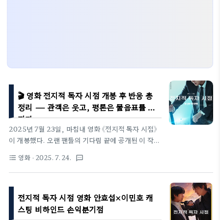
🎬 영화 전지적 독자 시점 개봉 후 반응 총
정리 — 관객은 웃고, 평론은 물음표를 던
지다
2025년 7월 23일, 마침내 영화 《전지적 독자 시점》
이 개봉했다. 오랜 팬들의 기다림 끝에 공개된 이 작품
은 웹소설과 웹툰을 모두 아우르는 대형 판타지 콘텐
영화
· 2025. 7. 24.
format_list_bulleted
textsms
츠의 실사화라는 점에서 시작 전부터 큰 화제를 모았
다. 특히 안효섭과 이민호, 나인우 등 스타 캐스팅과
300억 원이 투입된 대작이라는 점에서 이목이 집중됐
전지적 독자 시점 영화 안효섭×이민호 캐
다. 개봉과 동시에 박스오피스 1위에 오르며 순항을
시작한 이 작품, 과연 관객들과 평론가들은 어떤 반응
스팅 비하인드 손익분기점
을 보였을까?🌟 팬심은 반겼고, 일반 관객은 혼란스