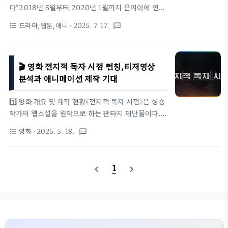
리오"가 존재한다. 시나리오란 곧, 별의 후원자(신적
다”2018년 5월부터 2020년 1월까지 문피아에 연재
존재들)가 인간의 삶을 예능처럼 즐기기 위한 각본이
된 싱숑의 장편 웹소설 『전지적 독자 시점』(총 551
드라마,웹툰,애니
· 2025. 7. 17.
format_list_bulleted
textsms
다.도깨비: 시나리오를 관리하는 중간 관리자이자 중
화)은 ‘현대 판타지·생존 서바이벌·메타픽션’의 문법
계자. 인간의 고통과 드라마를..
을 파격적으로 뒤섞은 작품이다. 평범한 직장인 김독
자가 10년 동안 유일하게 완독했던 인터넷 소설 『멸
🎬 영화 전지적 독자 시점 런칭,티저영상
망한 세계에서 살아남는 세 가지 방법』(줄여서 ‘멸살
법’)이 현실로 전이되면서, 독자는 “소설의 전지 정보
분석과 애니메이션 제작 기대
를 가진 단 한 사람”이자 현실 플레이어가 된다.완결
직후 네이버 웹툰으로 리메이크돼 글로벌 독자층을 넓
1️⃣ 영화 개요 및 제작 현황《전지적 독자 시점》은 싱숑
혔고, 2024년에는 Studio RED DOG이 애니메이
작가의 웹소설을 원작으로 하는 판타지 재난물이다.
션 제작을 공식 발표했다. 싱숑은 “웹소설이 품은 독자
2018년부터 2020년까지 연재된 이 작품은 이후 네
영화
· 2025. 5. 18.
format_list_bulleted
textsms
의 피드백과 작가의 설계를 한 편의 본격 서사로 구현
이버 웹툰으로 재구성되어 글로벌 팬덤을 형성했다.
하고 싶었다”고 밝힌 바 있..
2025년 실사 영화로 개봉을 앞두고 있으며, 주인공
김독자 역에는 배우 안효섭이 캐스팅되었다. 원작 특
1
navigate_before
navigate_next
유의 세계관과 몰입감 넘치는 전개를 어떻게 영화에
담아낼지가 팬들 사이에서 큰 관심사다.2️⃣ 런칭편 vs
티저편, 무엇이 달랐나?런칭 영상1 티저 영상2 런칭
편에서는 각 배우들의 단독 장면이 중심이 되었으며,
특히 이지혜 캐릭터가 이순신의 후원을 받았다는 설정