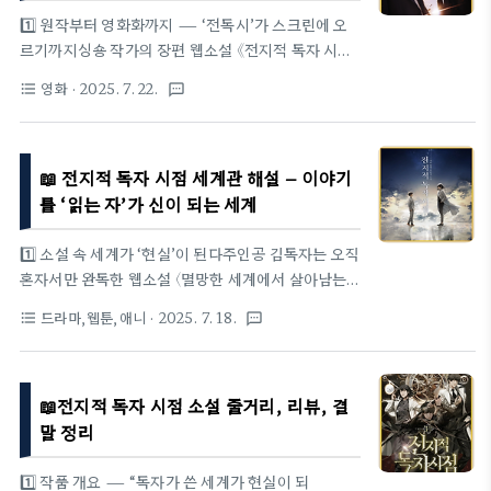
러웠다먼저 관객들의 반응부터 살펴보자. 영화는 개
1️⃣ 원작부터 영화화까지 — ‘전독시’가 스크린에 오
봉 첫날 약 12만 명의 관객을 동원하며 박스오피스 정
르기까지싱숑 작가의 장편 웹소설 《전지적 독자 시점》
상을 차지했다. 7월의 대작답게 탄탄한 팬층이 일찌감
(문피아·2018~2020 연재)은 6800만 뷰를 돌파하
영화
· 2025. 7. 22.
format_list_bulleted
textsms
치 극장으로 향했고, 웹소설을 애정해온 관객들에게
며 국내외에 두터운 팬덤을 형성했다. 리얼라이즈픽
는 ‘기다린 만큼의 보상’이라는 반응도..
쳐스(대표 원동연)는 ‘신과 함께’ 시리즈로 쌍천만 관
객을 달성한 노하우를 살려 2021년 판권을 확보했고,
📖 전지적 독자 시점 세계관 해설 – 이야기
김병우 감독(《더 테러 라이브》 《PMC: 더 벙커》)을
연출에 영입했다. 원동연 대표는 “독자가 결말을 쓰는
를 ‘읽는 자’가 신이 되는 세계
세계관의 전복성, 그리고 ‘동료와 함께 살아남는다’는
보편적 메시지에 매력을 느꼈다”고 설명한다.2️⃣ 캐스
1️⃣ 소설 속 세계가 ‘현실’이 된다주인공 김독자는 오직
팅 결정 과정 — 왜 안효섭과 이민호였나?김독자 역
혼자서만 완독한 웹소설 〈멸망한 세계에서 살아남는
에는 드라마 〈낭만닥터 김사부〉로 존재감을 증명한 안
세 가지 방법〉의 마지막 독자다. 그가 늘 출근하던 지
드라마,웹툰,애니
· 2025. 7. 18.
format_list_bulleted
textsms
효섭이, 유중혁 역에는 글로벌 팔로워 3300만 명을
하철 안에서, 갑작스레 현실이 소설과 똑같이 무너진
보유한 이민호가 낙..
다.하늘에서는 도깨비가 등장해 생존 게임을 중계하
고, 사람들은 시나리오에 따라 살아남아야 한다. 그런
📖전지적 독자 시점 소설 줄거리, 리뷰, 결
데… 이 세계는 누가 만든 것일까?그 답은 곧 밝혀진
다. 이 세계는 '별의 시청자들(별의 후원자)'이 존재하
말 정리
는 거대한 우주 방송국의 일부다.2️⃣ 도깨비와 별의 후
원자 – 세계는 ‘이야기’로 유지된다이 세계에는 "시나
1️⃣ 작품 개요 — “독자가 쓴 세계가 현실이 되