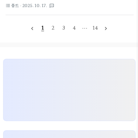
막키고 보세요제목: 입청운(入青云, LOVE IN
“푸른 하늘로 오르다”라는 뜻 같지만,이 작품이 말하
중드
· 2025. 10. 17.
format_list_bulleted
textsms
THE CLOUDS)장르: 고전, 판타지, 로맨스, 무협
는 청운(靑雲)은 물리적 공간이 아니라 ‘의식의 차
원작: 백로성쌍(白鹭成双) 동명..
원’이에요.“입(入)”은 선택의 동사입니다.즉, 하늘이
허락해서 들어가는 게 아니라 스스로의 의지로 문을
1
2
3
4
···
14
navigate_before
navigate_next
두드리는 행위를 뜻하죠.이 세계에서 ‘청운’은 단순한
신계(神界)가 아닙니다.그건 인간이 감정과 욕망을
극복해 자기 존재를 완성하는, 정신적 상승의 상징이
에요.그래서 ‘입청운’은 곧 “신이 되려는 인간의 이야
기”이자,결국 “신보다 인간다워지려는 인간의 이야
기”로 이어집니다.2️⃣ 여섯 개의 세계 ― ‘합허육경
(合虚六境)’의 구조《입청운》의 세계는 여섯 개의 차
원으로 이루어져 있어요.이걸 합허육..