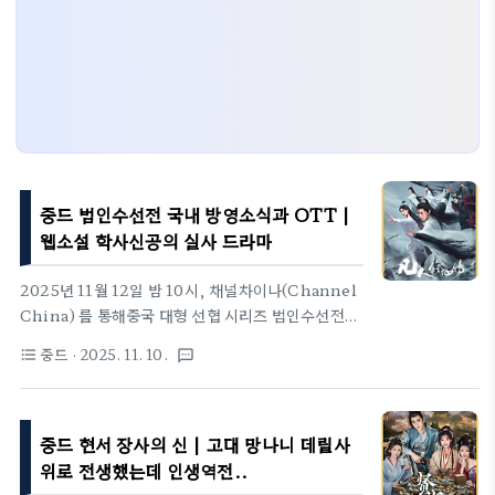
중드 범인수선전 국내 방영소식과 OTT |
웹소설 학사신공의 실사 드라마
2025년 11월 12일 밤 10시, 채널차이나(Channel
China) 를 통해중국 대형 선협 시리즈 범인수선전이
국내에 첫 공개되었다.이 드라마는 국내에서 학사신
중드
· 2025. 11. 10.
format_list_bulleted
textsms
공으로 출간된 소설을 원작으로 하며,현대 선협문학
의 대표 작가 망어의 장대한 세계관을 실사로 구현한
작품이다.주연 양양은 평범한 인간 한립의 내면을 진
중드 현서 장사의 신 | 고대 망나니 데릴사
중하게 그려냈다.천재가 아닌 ‘범인’으로서의 수선여
정을, 절제된 감정과 서정적인 연기로 표현했다.화려
위로 전생했는데 인생역전..
한 특효보다 ‘노력과 인내’를 중심에 둔 작품으로,기존