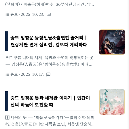
품의 가장 큰 매력이다.칠근심간 기본정보유쿠 코리
(전희미) / 매축우(허개)편수: 36부작편당 시간: 약
아 칠근심간 티저영상 제목: 칠근심간(七根心简)장
45분영혼을 보는 능력을 가진 여인 무정과, 그 비밀을
중드
· 2025. 10. 23.
format_list_bulleted
textsms
르: 판타지, 어드벤처원작: 칠근흉간(七根凶简)각본:
숨긴 남자 매축우가 얽히며 벌어지는 미스터리 로맨
이천(李倩), 소지요(肖志瑶), 대정양(戴正阳)..
스. 인간과 영혼의 경계에서 피어나는 사랑을 그린다.
중드 자야귀 허개x전희미 등장인물&출연진 줄거리 |
중드 입청운 등장인물&출연진 줄거리 |
낮에는 설레고 밤에는 긴장되는 이중생활 로맨스 중드
자야귀 허개x전희미 등장인물&출연진 줄거리 | 낮에
천상계판 연애 심리전, 검보다 예리하다
는 설레고 밤에는 긴장되는 이중생활 로《자야귀(子夜
归)》는 인간과 요괴의 공존이라는 흥미로운 소재를 고
푸른 구름 너머의 세계, 욕망과 운명이 맞부딪히는 곳
전 판타지와 로맨스로 풀어낸 작품이다. 천사 매축우
— 입청운(入青云)은 ‘합허육경(合虚六境)’이라 불
와 묘공 무정이 낮과 밤, 인간과 요괴라는 서로 다른
리는 거대한 차원을 배경으로, 인간이 신의 질서를 거
중드
· 2025. 10. 17.
format_list_bulleted
textsms
세계에서 부딪히wordtobus.com티빙 자야귀 바로
스르고 자신만의 하늘을 찾아가는 여정을 그린다. 영
가기 자야귀 1화 | TVING..
맥(灵脉)을 잃은 자, 금단의 힘을 얻은 자, 그리고 정
체를 숨긴 여전사. 이 서로 다른 존재들이 부딪히며 만
중드 입청운 뜻과 세계관 이야기 | 인간이
들어내는 긴장감은 단순한 무협 판타지를 넘어선 감정
의 서사시다. 첫 회부터 쏟아지는 신계의 시각적 화려
신의 하늘에 도전할 때
함과 인물 간의 미묘한 심리전은 시청자에게 “이 이야
기, 어디까지 갈 수 있을까?” 하는 설렘을 남긴다.📋
1️⃣ 제목의 뜻 ― “하늘로 들어가다”는 말의 진짜 의미
기본정보유쿠(Youku) 중문 예고편한글자막지원 자
《입청운(入青云)》이란 제목을 보면, 처음엔 단순히