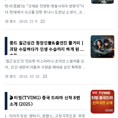
선협물의 초월적 영웅 서사와는 다른 철학적 매력을
현서(贤婿)는 “고대로 전생한 데릴사위의 반란극”이
보여준다.📘 기본정보유쿠 예고편 채널차이나 예고편
다.현대에서 사고를 당한 망나니 도련님 소녕이, 고대
항목내용제목범인수선전장르고전, 무협, 선협(仙侠)
대경국으로 떨어져 처가살이 데릴사위로 인생을 다시
중드
· 2025. 11. 9.
format_list_bulleted
textsms
원작범인수선전(凡人修仙传) / 작가 망어/왕위(忘
시작한다.눈치 밥 먹는 신세지만, 장사 수완 하나는 끝
语)각본왕유인(王裕仁), 가동암(贾东岩),..
내준다.차를 팔고 술을 빚고 신문을 만들어 여론을 흔
들며, 왕조 전체를 손바닥 위에 올려놓는다.무시당하
중드 칠근심간 등장인물&출연진 줄거리 |
던 사위가 상도의 힘으로 권력까지 뛰어넘는 통쾌한
역전 스토리 —짧은 회차에 유머와 몰입감이 꽉 찬 고
괴담 수집하다가 인생 수습까지 하게 된 청
대판 ‘사위의 반란극’ 이다.현서 기본정보채널 차이나
춘들
예고편 제목: 현서(贤婿)장르: 고전 상업·판타지 전생
'칠근심간'은 단순한 미스터리나 초자연 스릴러를 넘
극원작: 오리지널 각본각본: 당십일(唐十一), 이자한
어, 인간 내면의 어둠과 구원을 테마로 삼은 독특한 감
(李子晗), 당십팔(唐十八)감독: 당십일(唐十一)제
정 서사다. 드라마는 연쇄살인, 초자연 현상, 과학 수
중드
· 2025. 10. 25.
format_list_bulleted
textsms
작자: 장려(张莉)출시일: 2025년 7월 8일편수: 26
사, 그리고 심리적 트라우마가 교차하는 구조 속에서
부작 (회당 12 ~ 18분)국내편..
현실과 환상의 경계를 교묘히 흐린다. 특히, 심간이 인
간의 마음에 기생해 ‘선과 악’을 바꾸는 설정은 흡사
🎬 티빙(TVING) 중국 드라마 신작 8편
현대판 요괴설화처럼 흥미롭고, 다섯 주인공이 서로
의 결핍을 메우며 팀으로 성장해가는 과정은 청춘 어
소개 (2025)
드벤처물의 뜨거운 에너지를 품고 있다. 오싹하면서
도 따뜻한, 판타지와 인간심리의 절묘한 결합이 이 작
1. 자야귀 장르: 판타지, 로맨스, 고장극주인공: 무정