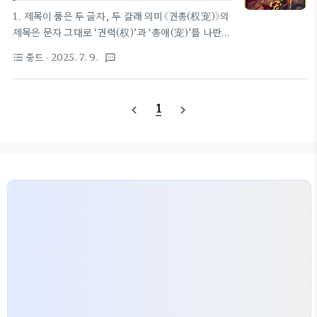
트비디오 10분극장(중국 기준 2025.04.17 공개, 회
1. 제목이 품은 두 글자, 두 갈래 의미《권총(权宠)》의
당 15분·총 24화)한국판: 8부작(회당 약 45분) 편집
제목은 문자 그대로 ‘권력(权)’과 ‘총애(宠)’를 나란히
본 / 케이블 A+Drama 본방(월–목 15:00) + MOA
놓는다.权 ― 궁정과 조정을 틀어쥔 힘, 혹은 그것을
중드
· 2025. 7. 9.
format_list_bulleted
textsms
TV 동시 스트리밍(FHD)등급: 15세 이상 시청가..
좇는 인간의 욕망.宠 ― 군주의 신임·은혜이자 때로
는 정치적 보호막이 되는 애정.두 글자가 결합하면서
“권력을 둘러싼 총애” 혹은 “총애를 방패 삼은 권
1
navigate_before
navigate_next
력”이라는 긴장감을 형성한다. 작품은 바로 이 이중성
을 배신지(裴慎之)와 녕근일(寧謹一)의 관계에 투영
해, 이용과 의존·투쟁과 동맹이 뒤엉킨 드라마를 빚어
낸다.2. 가상 왕조 ‘대녕(大寧)’의 세계관드라마는 실
제 역사에서 한 발 물러선 가공 왕조 대녕 말기를 무대
로 한다. 조정은 환관 정보기관·외척·금군이 권력을
나눠 가진 삼각 구도로 요동치며, 선황의 급서 이후
‘유조(遺詔) 조작’이..