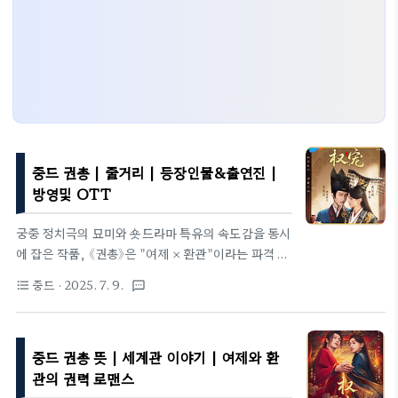
중드 권총 | 줄거리 | 등장인물&출연진 |
방영및 OTT
궁중 정치극의 묘미와 숏드라마 특유의 속도감을 동시
에 잡은 작품, 《권총》은 "여제 × 환관"이라는 파격 조
합으로 시청자에게 새로운 긴장감을 선사합니다. 짧
중드
· 2025. 7. 9.
format_list_bulleted
textsms
고 굵은 전개 속에 숨은 권력의 역학과 인간적인 총애
는, 그 자체로 360분짜리 대하드라마를 농축한 농도
높은 서사입니다. 지금부터 작품을 더 깊이 즐기기 위
중드 권총 뜻 | 세계관 이야기 | 여제와 환
한 핵심 정보를 차근차근 정리해 드립니다.1. 정보 원
제·국문 표기: 权宠 / 권총장르: 궁중 정치 로맨스, 숏
관의 권력 로맨스
폼 시대극제작·연출: 장지위(張之微) 감독편성: 텐센